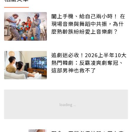
闔上手機、給自己兩小時！ 在
現場音樂與舞蹈中共振，為什
麼熟齡族紛紛愛上音樂劇？
追劇迷必收！2026上半年10大
熱門韓劇：反霸凌爽劇奪冠、
這部男神也救不了