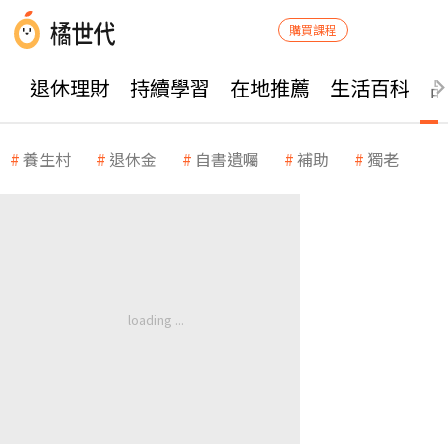
購買課程
退休理財
持續學習
在地推薦
生活百科
養生村
退休金
自書遺囑
補助
獨老