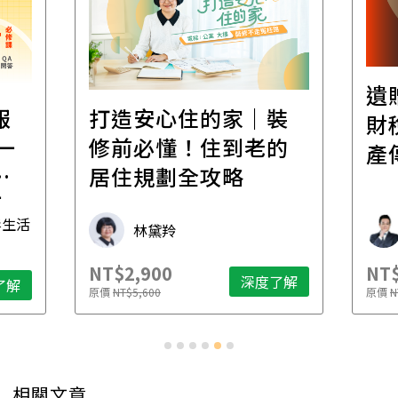
遺
報
打造安心住的家｜裝
財
一
修前必懂！住到老的
產
一
居住規劃全攻略
先
毒生活
林黛羚
NT$2,900
NT$
深度了解
了解
原價
NT$5,600
原價
N
相關文章