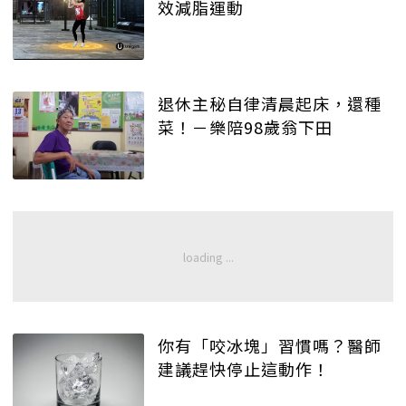
效減脂運動
退休主秘自律清晨起床，還種
菜！－樂陪98歲翁下田
你有「咬冰塊」習慣嗎？醫師
建議趕快停止這動作！