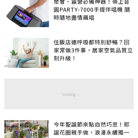
聚會、露營必備神器！帶上音
圓PARTY-7000手提伴唱機 隨
時隨地盡情飆唱
住飯店連呼吸都特別舒暢？回
家常做3件事，居家空氣品質立
刻升級！
今年聖誕節來點自然巧思！耶
誕花圈親手做，浪漫永續獨一