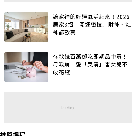
讓家裡的好運氣活起來！2026
居家3招「開運密技」財神、灶
神都歡喜
存款幾百萬卻吃即期品中毒！
母淚崩：愛「哭窮」害女兒不
敢花錢
推薦課程