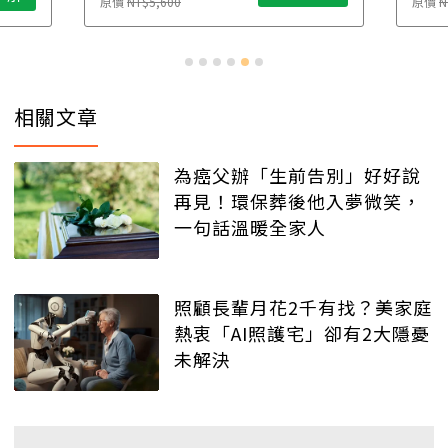
原價
NT$5,600
原價
N
相關文章
為癌父辦「生前告別」好好說
再見！環保葬後他入夢微笑，
一句話溫暖全家人
照顧長輩月花2千有找？美家庭
熱衷「AI照護宅」卻有2大隱憂
未解決