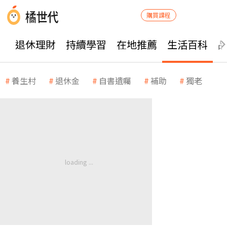
購買課程
退休理財
持續學習
在地推薦
生活百科
養生村
退休金
自書遺囑
補助
獨老