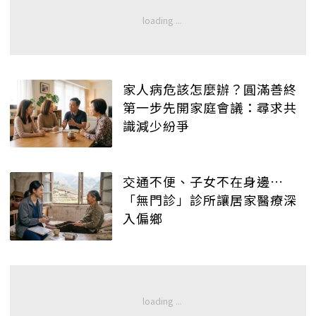
家人病危該怎麼辦？圓滿善終
第一步先開家庭會議：尋求共
識減少紛爭
交通不便、子女不在身邊…
「無門診」診所讓居家醫療深
入偏鄉