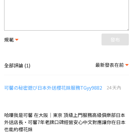
規範
發布
最新發表在前
全部評論 (
)
1
可馨の秘密遊び日本外送櫻花妹服務TGyy9882
24 天內
哈嘍我是可馨 在大阪｜東京 頂級上門服務高級俱樂部日本
外送店長・可馨7年老牌口碑經營安心中文對應讓你在日本
也能約櫻花妹