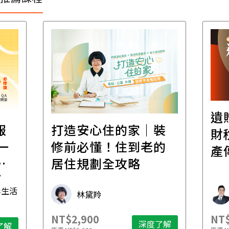
遺
報
打造安心住的家｜裝
財
一
修前必懂！住到老的
產
一
居住規劃全攻略
先
毒生活
林黛羚
NT$2,900
NT$
深度了解
了解