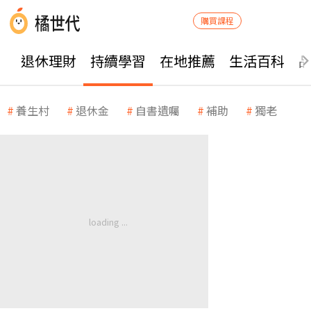
購買課程
退休理財
持續學習
在地推薦
生活百科
養生村
退休金
自書遺囑
補助
獨老