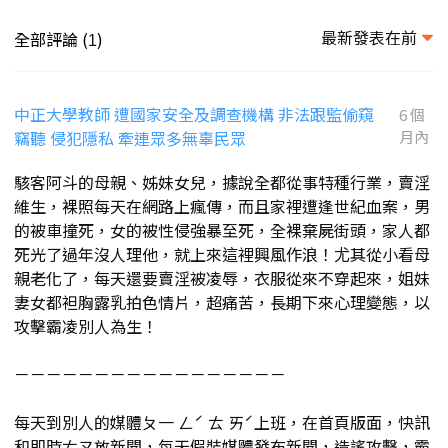
最新發表在前
全部評論 (
)
1
中正大學教師 遭國家安全及調查機構 非法跟監偷窺
6 個
竊聽 侵犯隱私 牽連眾多無辜民眾
月內
駭客阿斗的母親、姊妹女兒，據說全都從事特種行業，賣淫
維生，裸照每天在網路上瘋傳，而且家裡遭逢世紀血案，男
的被車撞死，女的被性侵強暴至死，全裸棄屍街頭，家人都
死光了過年沒人理他，就上來這裡興風作浪！尤其從小看母
親老化了，每天還要賣淫被凌辱，衣服從來不穿起來，姐妹
妻女都袒胸露乳拍色情片，超痛苦，長期下來心理變態，以
攻擊霸凌別人為生！
－－－－－－－－－－－－－－－－－
每天到別人的媒體ㄆ一 ㄥˊ ㄊ ㄞˊ上班，在首頁版面，快訊
和即時ㄊㄡ放新聞，每天假裝媒體發布新聞，造謠攻擊，霸