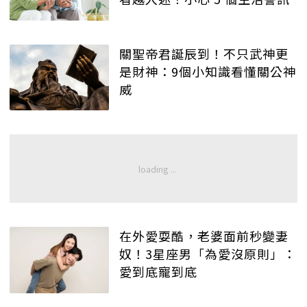
關聖帝君誕辰到！不只武神更
是財神：9個小知識看懂關公神
威
在外愛耍酷，老婆面前秒變妻
奴！3星座男「為愛沒原則」：
愛到底寵到底