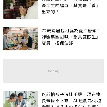
後半生的福氣，其實是「養」
出來的！
72歲獨居包租婆為愛沖昏頭！
詐騙集團甜喊「想共度餘生」
店員一招保住錢
以前怕孩子沉迷手機，現在換
長輩停不下來！AI 短劇為何越
看越入迷？小心 5 個生活警訊