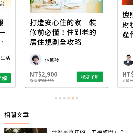
遺
報
打造安心住的家｜裝
財
一
修前必懂！住到老的
產
一
居住規劃全攻略
先
毒生活
林黛羚
NT$2,900
NT$
深度了解
了解
原價
NT$5,600
原價
N
相關文章
什麼是真正的「五福臨門」？