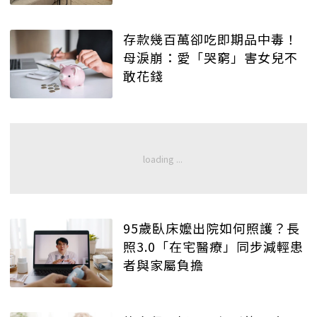
存款幾百萬卻吃即期品中毒！
母淚崩：愛「哭窮」害女兒不
敢花錢
95歲臥床嬤出院如何照護？長
照3.0「在宅醫療」同步減輕患
者與家屬負擔