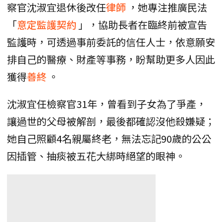
察官沈淑宜退休後改任
律師
，她專注推廣民法
「
意定監護契約
」，協助長者在臨終前被宣告
監護時，可透過事前委託的信任人士，依意願安
排自己的醫療、財產等事務，盼幫助更多人因此
獲得
善終
。
沈淑宜任檢察官31年，曾看到子女為了爭產，
讓過世的父母被解剖，最後都確認沒他殺嫌疑；
她自己照顧4名親屬終老，無法忘記90歲的公公
因插管、抽痰被五花大綁時絕望的眼神。