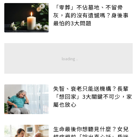
「零葬」不佔墓地、不留骨
灰，真的沒有遺憾嗎？身後事
最怕的3大問題
失智、衰老只能送機構？長輩
「想回家」3大關鍵不可少，家
屬也放心
生命最後你想聽見什麼？女兒
趕病榻前「說出真心話」昏迷