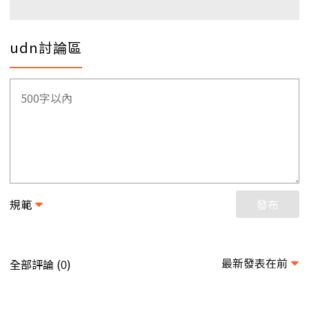
udn討論區
規範
發布
最新發表在前
全部評論 (
)
0