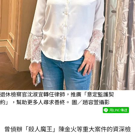
退休檢察官沈淑宜轉任律師，推廣「意定監護契
約」，幫助更多人尋求善終。 圖／趙容萱攝影
用LINE傳送
曾偵辦「殺人魔王」陳金火等重大案件的資深檢