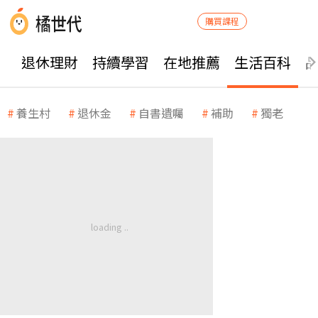
購買課程
退休理財
持續學習
在地推薦
生活百科
養生村
退休金
自書遺囑
補助
獨老