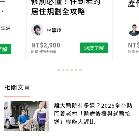
一
修前必懂！住到老的
產
一
居住規劃全攻略
先
毒生活
林黛羚
NT$2,900
NT$
深度了解
了解
原價
NT$5,600
原價
N
相關文章
離大醫院有多遠？2026全台熱
門養老村「醫療後援與就醫接
送」機能大評比