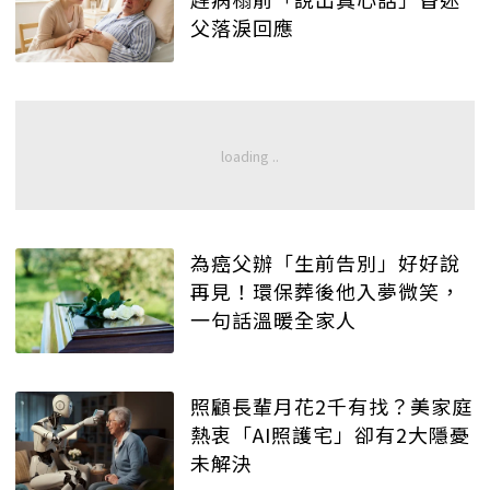
父落淚回應
為癌父辦「生前告別」好好說
再見！環保葬後他入夢微笑，
一句話溫暖全家人
照顧長輩月花2千有找？美家庭
熱衷「AI照護宅」卻有2大隱憂
未解決