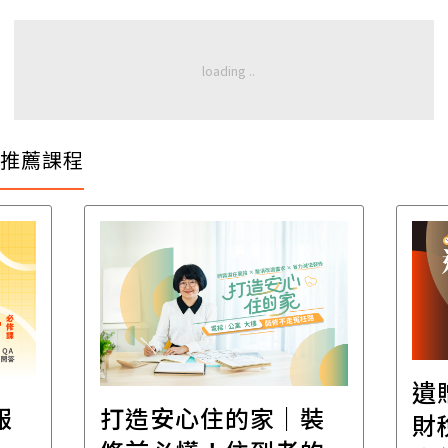
推薦課程
遺
報
打造安心住的家｜裝
財