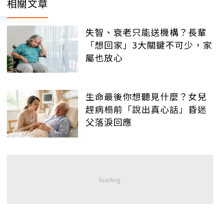
相關文章
失智、衰老只能送機構？長輩
「想回家」3大關鍵不可少，家
屬也放心
生命最後你想聽見什麼？女兒
趕病榻前「說出真心話」昏迷
父落淚回應