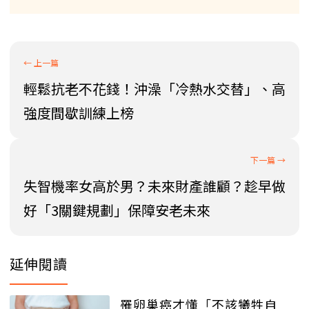
輕鬆抗老不花錢！沖澡「冷熱水交替」、高
強度間歇訓練上榜
失智機率女高於男？未來財產誰顧？趁早做
好「3關鍵規劃」保障安老未來
延伸閱讀
罹卵巢癌才懂「不該犧牲自