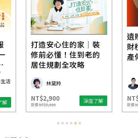
遺
報
打造安心住的家｜裝
財
一
修前必懂！住到老的
產
一
居住規劃全攻略
先
毒生活
林黛羚
NT$2,900
NT$
深度了解
了解
原價
NT$5,600
原價
N