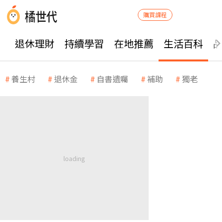
購買課程
退休理財
持續學習
在地推薦
生活百科
養生村
退休金
自書遺囑
補助
獨老