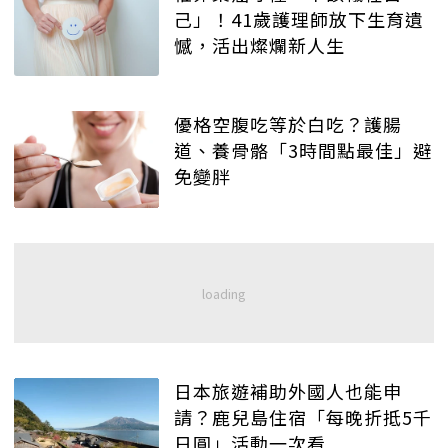
己」！41歲護理師放下生育遺
憾，活出燦爛新人生
優格空腹吃等於白吃？護腸
道、養骨骼「3時間點最佳」避
免變胖
日本旅遊補助外國人也能申
請？鹿兒島住宿「每晚折抵5千
日圓」活動一次看