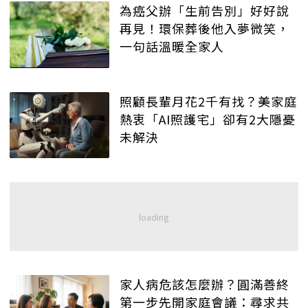
為癌父辦「生前告別」好好說
再見！環保葬後他入夢微笑，
一句話溫暖全家人
照顧長輩月花2千有找？美家庭
熱衷「AI照護宅」卻有2大隱憂
未解決
家人病危該怎麼辦？圓滿善終
第一步先開家庭會議：尋求共