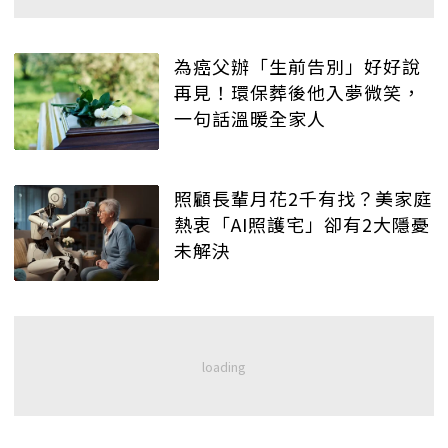
為癌父辦「生前告別」好好說
再見！環保葬後他入夢微笑，
一句話溫暖全家人
照顧長輩月花2千有找？美家庭
熱衷「AI照護宅」卻有2大隱憂
未解決