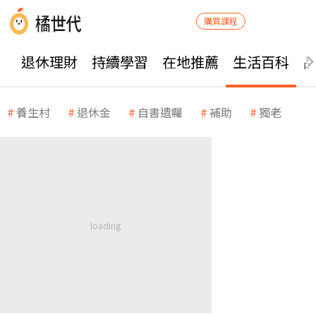
購買課程
退休理財
持續學習
在地推薦
生活百科
養生村
退休金
自書遺囑
補助
獨老