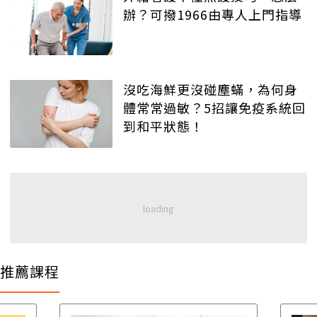
辦？可撥1966由專人上門指導
沒吃海鮮更沒碰塵蟎，為何身
體常常過敏？5招讓免疫系統回
到和平狀態！
推薦課程