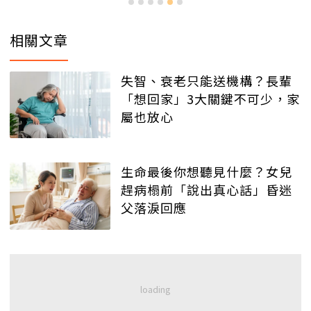
相關文章
失智、衰老只能送機構？長輩
「想回家」3大關鍵不可少，家
屬也放心
生命最後你想聽見什麼？女兒
趕病榻前「說出真心話」昏迷
父落淚回應