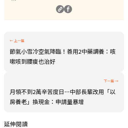
節氣小雪冷空氣降臨！善用2中藥調養：咳
嗽咳到腰痠也治好
月領不到2萬辛苦度日…中部長輩改用「以
房養老」換現金：申請量暴增
延伸閱讀