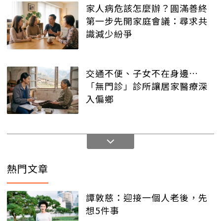
家人病危該怎麼辦？圓滿善終
第一步先開家庭會議：尋求共
識減少紛爭
交通不便、子女不在身邊…
「無門診」診所讓居家醫療深
入偏鄉
熱門文章
譚敦慈：迎接一個人老後，先
想5件事