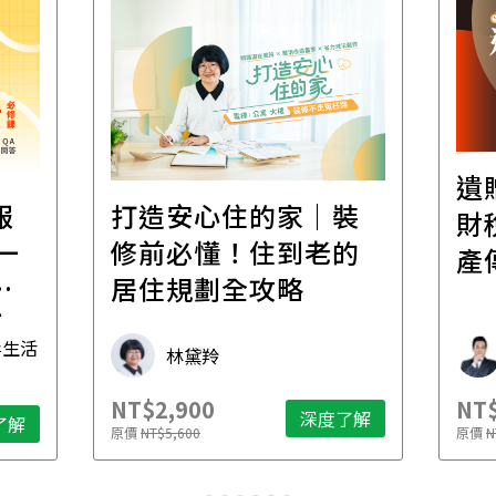
遺
報
打造安心住的家｜裝
財
一
修前必懂！住到老的
產
一
居住規劃全攻略
先
毒生活
林黛羚
NT$2,900
NT$
深度了解
了解
原價
NT$5,600
原價
N