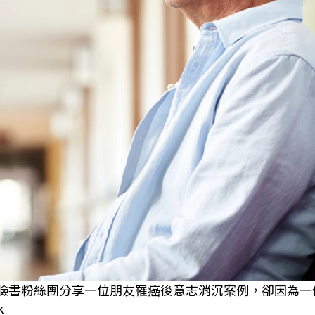
師在臉書粉絲團分享一位朋友罹癌後意志消沉案例，卻因為
k