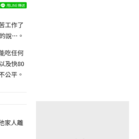
用LINE傳送
苦工作了
的說…。
能吃任何
及快80
不公平。
他家人離