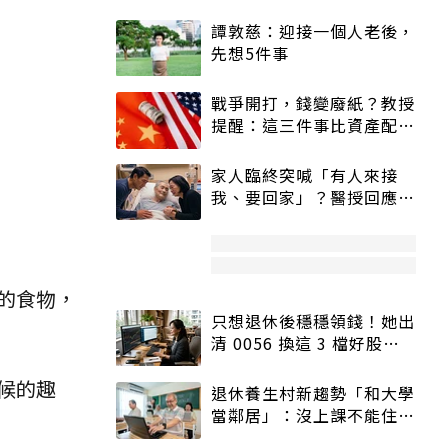
譚敦慈：迎接一個人老後，
先想5件事
戰爭開打，錢變廢紙？教授
提醒：這三件事比資產配置
更重要！
家人臨終突喊「有人來接
我、要回家」？醫授回應方
式快學：避免抱憾終生
的食物，
只想退休後穩穩領錢！她出
清 0056 換這 3 檔好股：
股價高點照樣買
候的趣
退休養生村新趨勢「和大學
當鄰居」：沒上課不能住、
宿舍變養老房