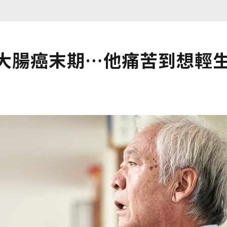
現大腸癌末期…他痛苦到想輕