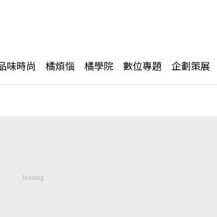
品味時尚
橘煩惱
橘學院
數位專題
企劃策展