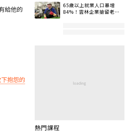
65歲以上就業人口暴增
有給他的
84%！雲林企業搶留老員
工：穩定性高、經驗豐富
放下抱怨的
熱門課程