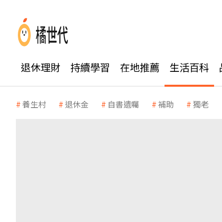
退休理財
持續學習
在地推薦
生活百科
養生村
退休金
自書遺囑
補助
獨老