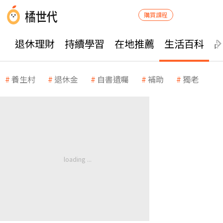
購買課程
退休理財
持續學習
在地推薦
生活百科
養生村
退休金
自書遺囑
補助
獨老