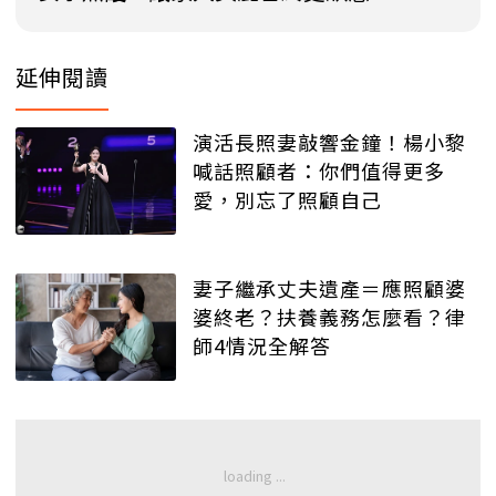
延伸閱讀
演活長照妻敲響金鐘！楊小黎
喊話照顧者：你們值得更多
愛，別忘了照顧自己
妻子繼承丈夫遺產＝應照顧婆
婆終老？扶養義務怎麼看？律
師4情況全解答