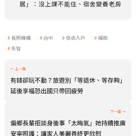
居」：沒上課不能住、宿舍變養老房
長照機構
台中
低收入戶
補助
失智
有錢卻玩不動？旅遊別「等退休、等存夠」
延後享福恐出國只帶回疲勞
偏鄉長輩拒談身後事「太晦氣」她持續推廣
安寧照護：讓家人美麗善終更欣慰