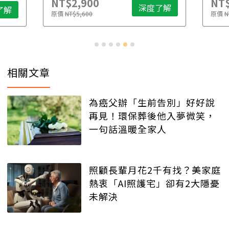
NT$2,900
NT$
深度了解
了解
原價
NT$5,600
原價
N
相關文章
為癌父辦「生前告別」好好說
再見！環保葬後他入夢微笑，
一句話溫暖全家人
照顧長輩月花2千有找？美家庭
熱衷「AI照護宅」卻有2大隱憂
未解決