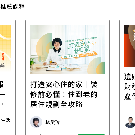
推薦課程
遺
報
打造安心住的家｜裝
財
一
修前必懂！住到老的
產
一
居住規劃全攻略
先
毒生活
林黛羚