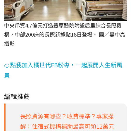
中央斥資4.7億元打造豐原醫院附設后里綜合長照機
構，中部200床的長照新據點18日登場。 圖／黑中亮
攝影
🍊點我加入橘世代FB粉專，一起展開人生新風
景
編輯推薦
長照資源有哪些？收費標準？專家提
醒：住宿式機構補助最高可領12萬元