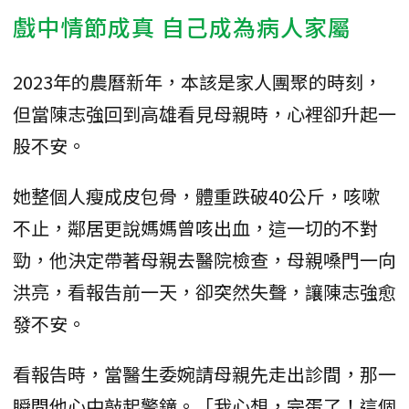
戲中情節成真 自己成為病人家屬
2023年的農曆新年，本該是家人團聚的時刻，
但當陳志強回到高雄看見母親時，心裡卻升起一
股不安。
她整個人瘦成皮包骨，體重跌破40公斤，咳嗽
不止，鄰居更說媽媽曾咳出血，這一切的不對
勁，他決定帶著母親去醫院檢查，母親嗓門一向
洪亮，看報告前一天，卻突然失聲，讓陳志強愈
發不安。
看報告時，當醫生委婉請母親先走出診間，那一
瞬間他心中敲起警鐘。「我心想，完蛋了！這個