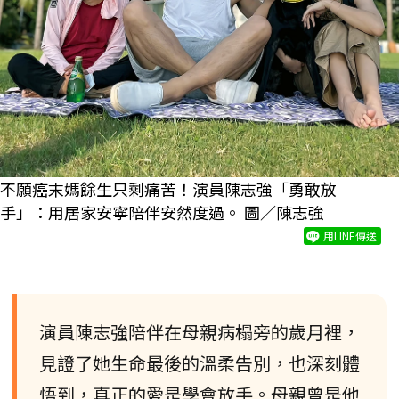
不願癌末媽餘生只剩痛苦！演員陳志強「勇敢放
手」：用居家安寧陪伴安然度過。 圖／陳志強
用LINE傳送
演員陳志強陪伴在母親病榻旁的歲月裡，
見證了她生命最後的溫柔告別，也深刻體
悟到，真正的愛是學會放手。母親曾是他