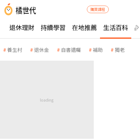
購買課程
退休理財
持續學習
在地推薦
生活百科
養生村
退休金
自書遺囑
補助
獨老