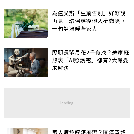
為癌父辦「生前告別」好好說
再見！環保葬後他入夢微笑，
一句話溫暖全家人
照顧長輩月花2千有找？美家庭
熱衷「AI照護宅」卻有2大隱憂
未解決
家人病危該怎麼辦？圓滿善終