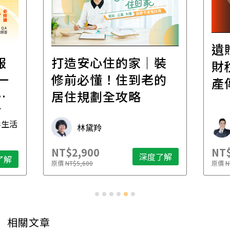
遺
報
打造安心住的家｜裝
財
一
修前必懂！住到老的
產
一
居住規劃全攻略
先
毒生活
林黛羚
NT$2,900
NT$
深度了解
了解
原價
NT$5,600
原價
N
相關文章