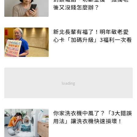
後又沒錢怎麼辦？
新北長輩有福了！明年敬老愛
心卡「加碼升級」3福利一次看
你家洗衣機中風了？「3大錯誤
用法」讓洗衣機快速損壞！