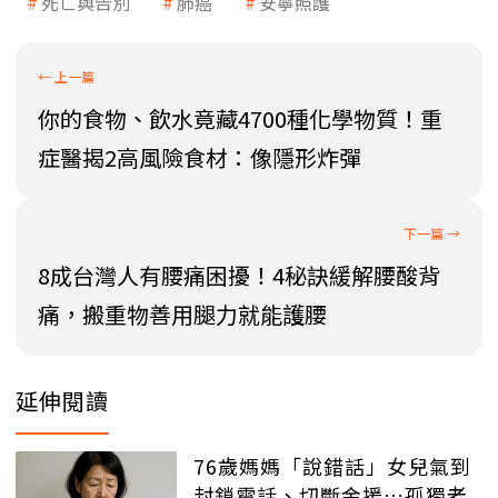
死亡與告別
肺癌
安寧照護
你的食物、飲水竟藏4700種化學物質！重
症醫揭2高風險食材：像隱形炸彈
8成台灣人有腰痛困擾！4秘訣緩解腰酸背
痛，搬重物善用腿力就能護腰
延伸閱讀
76歲媽媽「說錯話」女兒氣到
封鎖電話、切斷金援…孤獨老