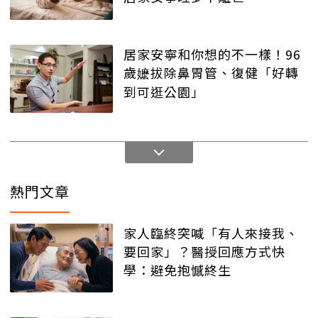
居家安寧和你想的不一樣！96
歲嬷拔除鼻胃管、復健「好轉
到可逛公園」
熱門文章
家人臨終突喊「有人來接我、
要回家」？醫授回應方式快
學：避免抱憾終生