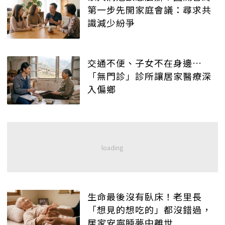
第一步先開家庭會議：尋求共
識減少紛爭
交通不便、子女不在身邊…
「無門診」診所讓居家醫療深
入偏鄉
生命最後沒有臥床！老里長
「想見的想吃的」都沒錯過，
居家安寧睡夢中離世