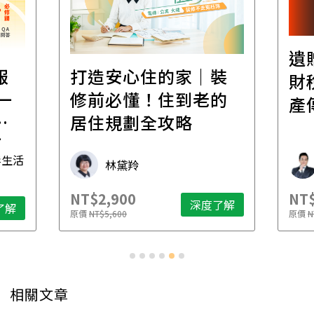
遺
報
打造安心住的家｜裝
財
一
修前必懂！住到老的
產
一
居住規劃全攻略
先
毒生活
林黛羚
NT$2,900
NT$
深度了解
了解
原價
NT$5,600
原價
N
相關文章