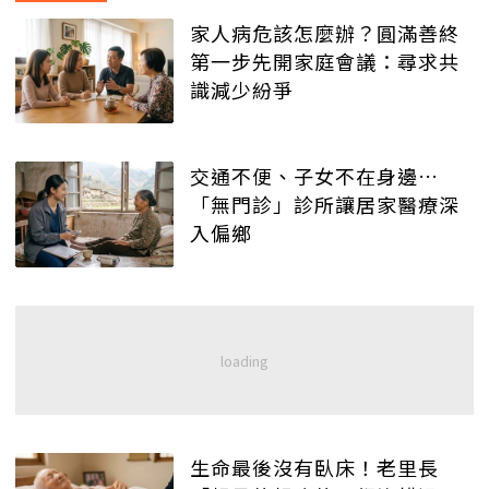
家人病危該怎麼辦？圓滿善終
第一步先開家庭會議：尋求共
識減少紛爭
交通不便、子女不在身邊…
「無門診」診所讓居家醫療深
入偏鄉
生命最後沒有臥床！老里長