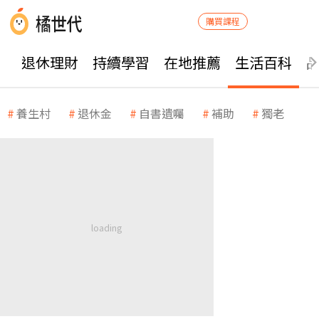
購買課程
退休理財
持續學習
在地推薦
生活百科
養生村
退休金
自書遺囑
補助
獨老