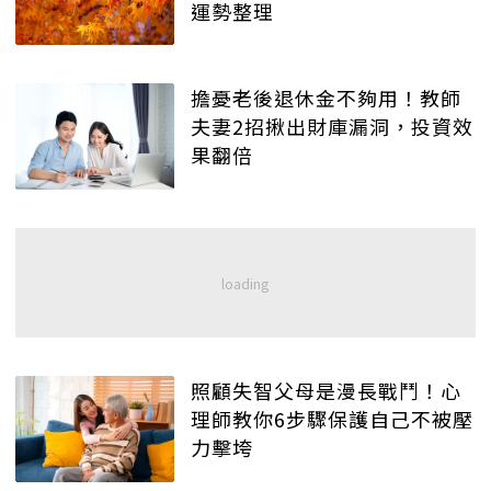
運勢整理
擔憂老後退休金不夠用！教師
夫妻2招揪出財庫漏洞，投資效
果翻倍
照顧失智父母是漫長戰鬥！心
理師教你6步驟保護自己不被壓
力擊垮