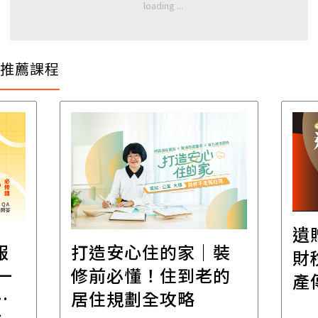
推薦課程
遺
報
打造安心住的家｜裝
財
一
修前必懂！住到老的
產
一
居住規劃全攻略