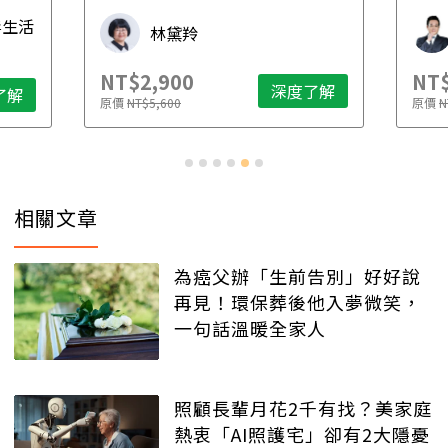
先
毒生活
林黛羚
NT$2,900
NT$
深度了解
了解
原價
NT$5,600
原價
N
相關文章
為癌父辦「生前告別」好好說
再見！環保葬後他入夢微笑，
一句話溫暖全家人
照顧長輩月花2千有找？美家庭
熱衷「AI照護宅」卻有2大隱憂