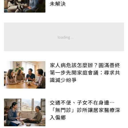
未解決
家人病危該怎麼辦？圓滿善終
第一步先開家庭會議：尋求共
識減少紛爭
交通不便、子女不在身邊…
「無門診」診所讓居家醫療深
入偏鄉