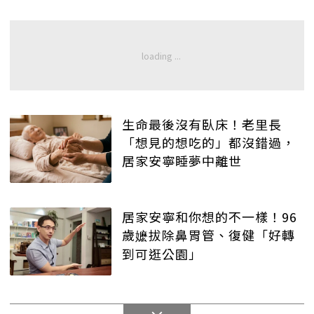
生命最後沒有臥床！老里長
「想見的想吃的」都沒錯過，
居家安寧睡夢中離世
居家安寧和你想的不一樣！96
歲嬷拔除鼻胃管、復健「好轉
到可逛公園」