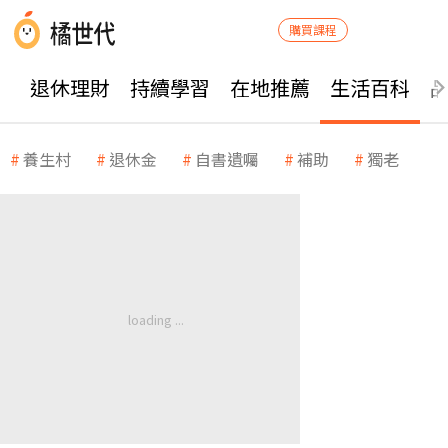
購買課程
退休理財
持續學習
在地推薦
生活百科
養生村
退休金
自書遺囑
補助
獨老