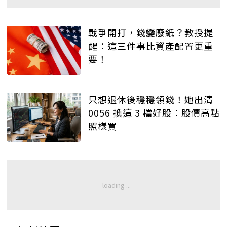
戰爭開打，錢變廢紙？教授提
醒：這三件事比資產配置更重
要！
只想退休後穩穩領錢！她出清
0056 換這 3 檔好股：股價高點
照樣買