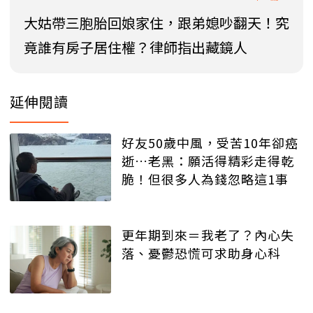
大姑帶三胞胎回娘家住，跟弟媳吵翻天！究
竟誰有房子居住權？律師指出藏鏡人
延伸閱讀
好友50歲中風，受苦10年卻癌
逝…老黑：願活得精彩走得乾
脆！但很多人為錢忽略這1事
更年期到來＝我老了？內心失
落、憂鬱恐慌可求助身心科