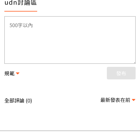
udn討論區
規範
發布
最新發表在前
全部評論 (
)
0