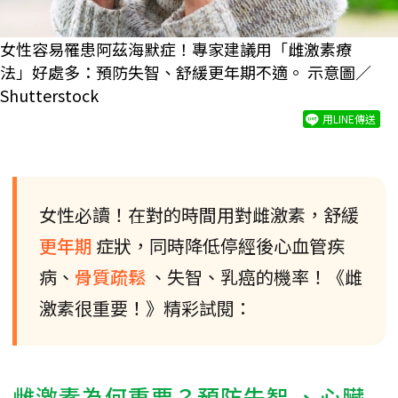
女性容易罹患阿茲海默症！專家建議用「雌激素療
法」好處多：預防失智、舒緩更年期不適。 示意圖／
Shutterstock
用LINE傳送
女性必讀！在對的時間用對雌激素，舒緩
更年期
症狀，同時降低停經後心血管疾
病、
骨質疏鬆
、失智、乳癌的機率！《雌
激素很重要！》精彩試閱：
雌激素為何重要？
預防失智
、
心臟