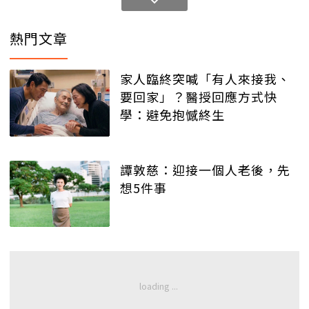
熱門文章
家人臨終突喊「有人來接我、
要回家」？醫授回應方式快
學：避免抱憾終生
譚敦慈：迎接一個人老後，先
想5件事