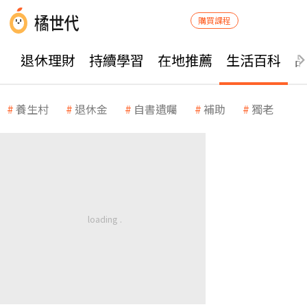
購買課程
退休理財
持續學習
在地推薦
生活百科
養生村
退休金
自書遺囑
補助
獨老