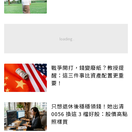
戰爭開打，錢變廢紙？教授提
醒：這三件事比資產配置更重
要！
只想退休後穩穩領錢！她出清
0056 換這 3 檔好股：股價高點
照樣買