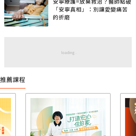
安寧療護=放棄救治？醫師點破
「安寧真相」：別讓愛變痛苦
的折磨
推薦課程