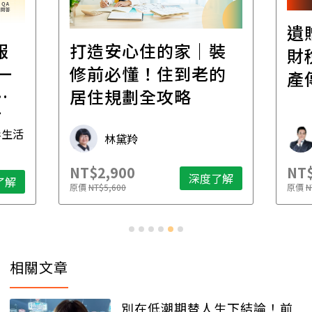
遺
報
打造安心住的家｜裝
財
一
修前必懂！住到老的
產
一
居住規劃全攻略
先
毒生活
林黛羚
NT$2,900
NT$
深度了解
了解
原價
NT$5,600
原價
N
相關文章
別在低潮期替人生下結論！前