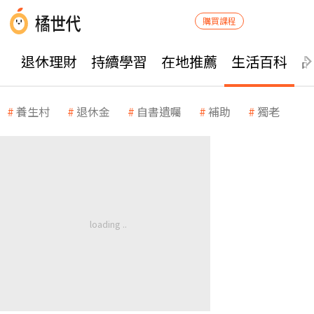
購買課程
退休理財
持續學習
在地推薦
生活百科
養生村
退休金
自書遺囑
補助
獨老