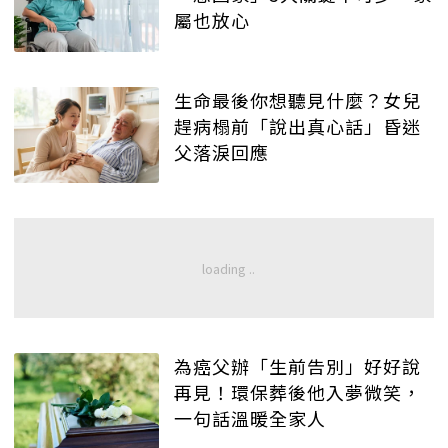
屬也放心
生命最後你想聽見什麼？女兒
趕病榻前「說出真心話」昏迷
父落淚回應
為癌父辦「生前告別」好好說
再見！環保葬後他入夢微笑，
一句話溫暖全家人