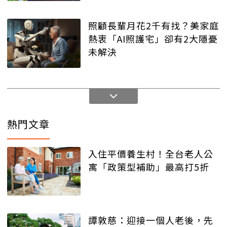
照顧長輩月花2千有找？美家庭
熱衷「AI照護宅」卻有2大隱憂
未解決
熱門文章
入住平價養生村！全台老人公
寓「政策型補助」最高打5折
譚敦慈：迎接一個人老後，先