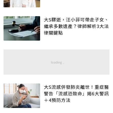
大S驟逝，汪小菲可帶走子女、
繼承多數遺產？律師解析3大法
律關鍵點
大S流感併發肺炎離世！重症醫
警告「流感恐致命」揭6大警訊
＋4預防方法