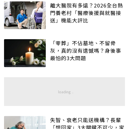
離大醫院有多遠？2026全台熱
門養老村「醫療後援與就醫接
送」機能大評比
「零葬」不佔墓地、不留骨
灰，真的沒有遺憾嗎？身後事
最怕的3大問題
失智、衰老只能送機構？長輩
「想回家」3大關鍵不可少，家