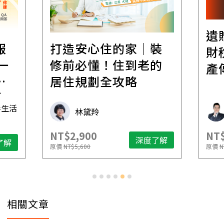
遺
報
打造安心住的家｜裝
財
一
修前必懂！住到老的
產
一
居住規劃全攻略
先
毒生活
林黛羚
NT$2,900
NT$
深度了解
了解
原價
NT$5,600
原價
N
相關文章