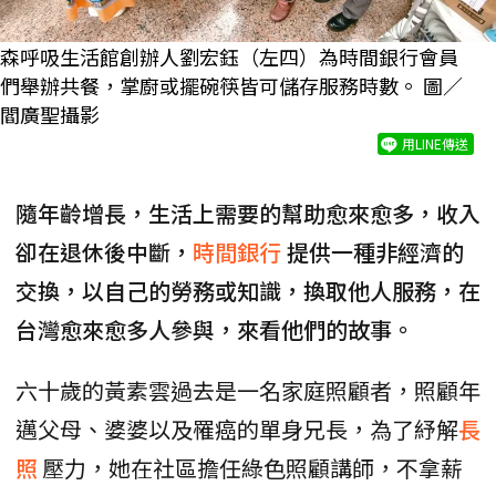
森呼吸生活館創辦人劉宏鈺（左四）為時間銀行會員
們舉辦共餐，掌廚或擺碗筷皆可儲存服務時數。 圖／
閻廣聖攝影
用LINE傳送
隨年齡增長，生活上需要的幫助愈來愈多，收入
卻在退休後中斷，
時間銀行
提供一種非經濟的
交換，以自己的勞務或知識，換取他人服務，在
台灣愈來愈多人參與，來看他們的故事。
六十歲的黃素雲過去是一名家庭照顧者，照顧年
邁父母、婆婆以及罹癌的單身兄長，為了紓解
長
照
壓力，她在社區擔任綠色照顧講師，不拿薪