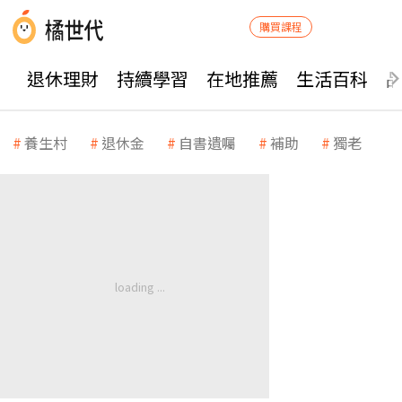
購買課程
退休理財
持續學習
在地推薦
生活百科
養生村
退休金
自書遺囑
補助
獨老