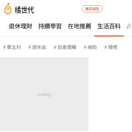
購買課程
退休理財
持續學習
在地推薦
生活百科
養生村
退休金
自書遺囑
補助
獨老