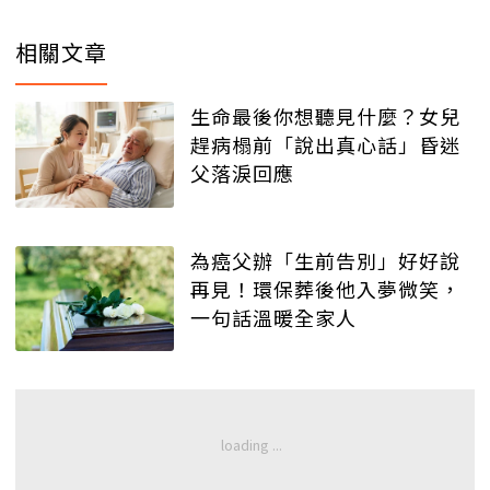
相關文章
生命最後你想聽見什麼？女兒
趕病榻前「說出真心話」昏迷
父落淚回應
為癌父辦「生前告別」好好說
再見！環保葬後他入夢微笑，
一句話溫暖全家人