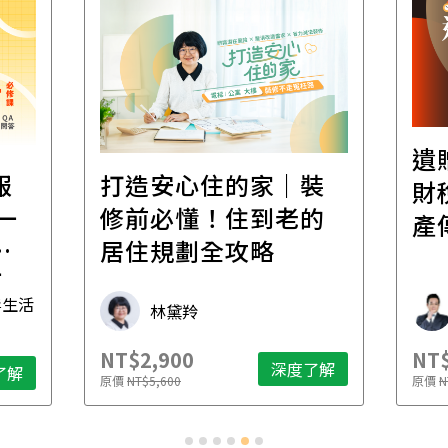
遺
報
打造安心住的家｜裝
財
一
修前必懂！住到老的
產
一
居住規劃全攻略
先
毒生活
林黛羚
NT$2,900
NT$
深度了解
了解
原價
NT$5,600
原價
N