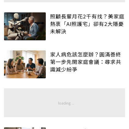
照顧長輩月花2千有找？美家庭
熱衷「AI照護宅」卻有2大隱憂
未解決
家人病危該怎麼辦？圓滿善終
第一步先開家庭會議：尋求共
識減少紛爭