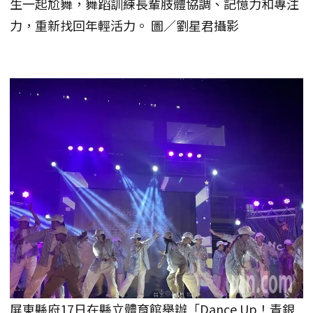
生一起尬舞，舞蹈訓練長輩肢體協調、記憶力和專注
力，重新找回年輕活力。 圖／劉星君攝影
屏東縣府17日在縣立體育館舉辦「Dance Up！青銀