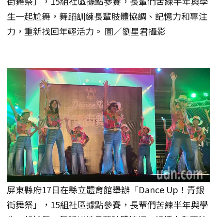
街舞祭」，15組社區據點參賽，長輩們苦練半年與學
生一起尬舞，舞蹈訓練長輩肢體協調、記憶力和專注
力，重新找回年輕活力。 圖／劉星君攝影
屏東縣府17日在縣立體育館舉辦「Dance Up！青銀
街舞祭」，15組社區據點參賽，長輩們苦練半年與學