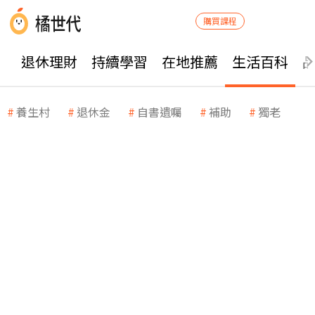
購買課程
退休理財
持續學習
在地推薦
生活百科
養生村
退休金
自書遺囑
補助
獨老