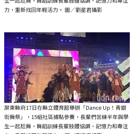
生一起尬舞，舞蹈訓練長輩肢體協調、記憶力和專注
力，重新找回年輕活力。 圖／劉星君攝影
屏東縣府17日在縣立體育館舉辦「Dance Up！青銀
街舞祭」，15組社區據點參賽，長輩們苦練半年與學
生一起尬舞，舞蹈訓練長輩肢體協調、記憶力和專注