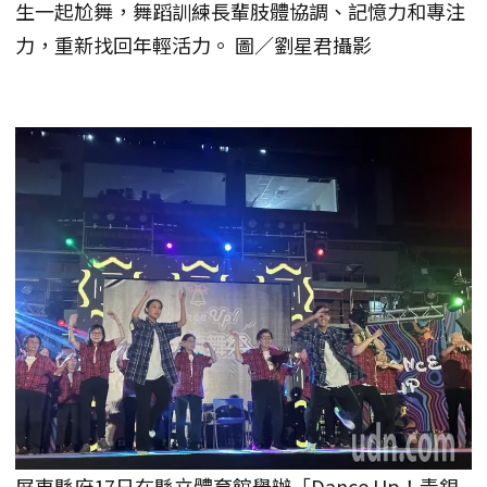
生一起尬舞，舞蹈訓練長輩肢體協調、記憶力和專注
力，重新找回年輕活力。 圖／劉星君攝影
屏東縣府17日在縣立體育館舉辦「Dance Up！青銀