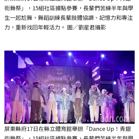
街舞祭」，15組社區據點參賽，長輩們苦練半年與學
生一起尬舞，舞蹈訓練長輩肢體協調、記憶力和專注
力，重新找回年輕活力。 圖／劉星君攝影
屏東縣府17日在縣立體育館舉辦「Dance Up！青銀
街舞祭」，15組社區據點參賽，長輩們苦練半年與學