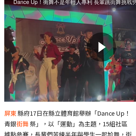
屏東
縣府17日在縣立體育館舉辦「Dance Up！
青銀
街舞
祭」，以「運動」為主題，15組社區
據點參賽，長輩們苦練半年與學生一起尬舞，街