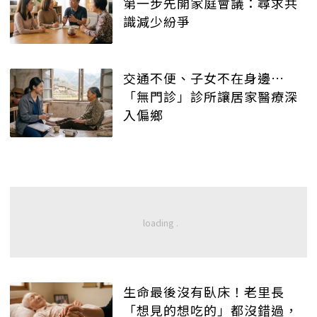
第一步先開家庭會議：尋求共
識減少紛爭
交通不便、子女不在身邊…
「無門診」診所讓居家醫療深
入偏鄉
生命最後沒有臥床！老里長
「想見的想吃的」都沒錯過，