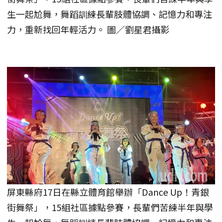
生一起尬舞，舞蹈訓練長輩肢體協調、記憶力和專注
力，重新找回年輕活力。 圖／劉星君攝影
屏東縣府17日在縣立體育館舉辦「Dance Up！青銀
街舞祭」，15組社區據點參賽，長輩們苦練半年與學