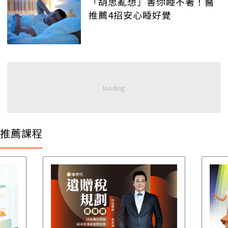
「胡思亂想」害你睡不著！醫
推薦4招安心睡好覺
推薦課程