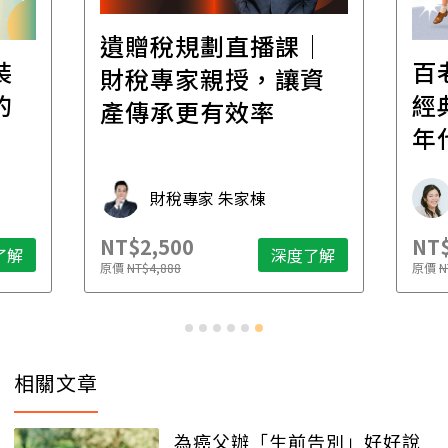
│
百老匯踢踏舞｜穿越
高
資
經典，踏出爵士黃金
場！
年代
家
承
學魚老師 Michelle
NT$6,800
NT$
了解
深度了解
原價
NT$8,200
原價
N
相關文章
為癌父辦「生前告別」好好說