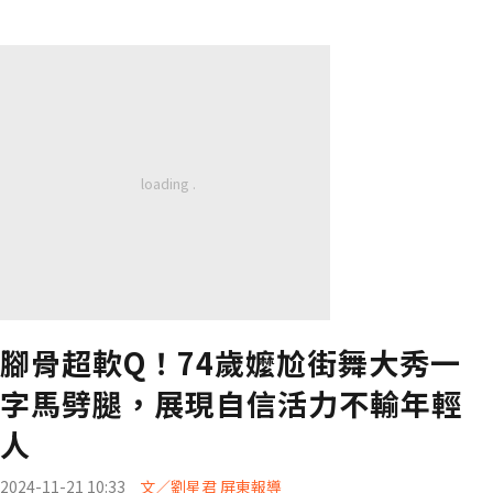
腳骨超軟Q！74歲嬤尬街舞大秀一
字馬劈腿，展現自信活力不輸年輕
人
2024-11-21 10:33
文／劉星君 屏東報導