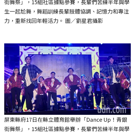
街舞祭」，15組社區據點參賽，長輩們苦練半年與學
生一起尬舞，舞蹈訓練長輩肢體協調、記憶力和專注
力，重新找回年輕活力。 圖／劉星君攝影
屏東縣府17日在縣立體育館舉辦「Dance Up！青銀
街舞祭」，15組社區據點參賽，長輩們苦練半年與學