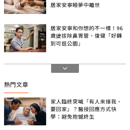
居家安寧睡夢中離世
居家安寧和你想的不一樣！96
歲嬷拔除鼻胃管、復健「好轉
到可逛公園」
熱門文章
家人臨終突喊「有人來接我、
要回家」？醫授回應方式快
學：避免抱憾終生