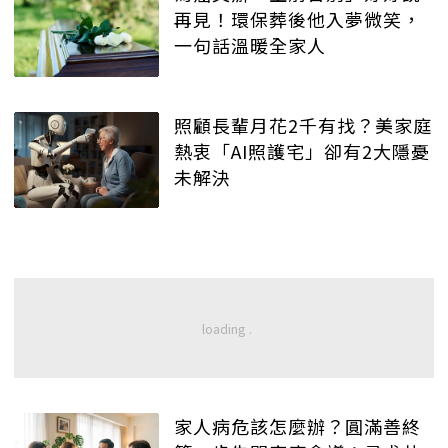
再見！環保葬後他入夢微笑，
一句話溫暖全家人
照顧長輩月花2千有找？美家庭
熱衷「AI照護宅」卻有2大隱憂
未解決
家人病危該怎麼辦？圓滿善終