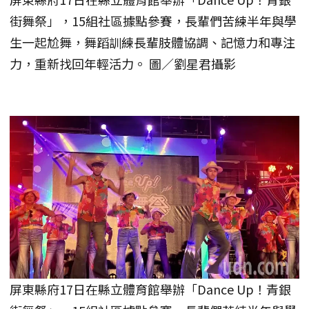
街舞祭」，15組社區據點參賽，長輩們苦練半年與學
生一起尬舞，舞蹈訓練長輩肢體協調、記憶力和專注
力，重新找回年輕活力。 圖／劉星君攝影
屏東縣府17日在縣立體育館舉辦「Dance Up！青銀