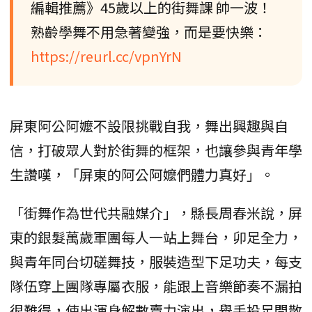
編輯推薦》45歲以上的街舞課 帥一波！
熟齡學舞不用急著變強，而是要快樂：
https://reurl.cc/vpnYrN
屏東阿公阿嬤不設限挑戰自我，舞出興趣與自
信，打破眾人對於街舞的框架，也讓參與青年學
生讚嘆，「屏東的阿公阿嬤們體力真好」。
「街舞作為世代共融媒介」，縣長周春米說，屏
東的銀髮萬歲軍團每人一站上舞台，卯足全力，
與青年同台切磋舞技，服裝造型下足功夫，每支
隊伍穿上團隊專屬衣服，能跟上音樂節奏不漏拍
很難得，使出渾身解數賣力演出，舉手投足間散