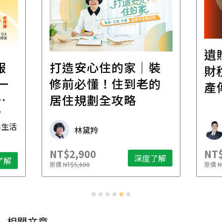
遺
報
打造安心住的家｜裝
財
一
修前必懂！住到老的
產
一
居住規劃全攻略
先
毒生活
林黛羚
NT$2,900
NT$
深度了解
了解
原價
NT$5,600
原價
N
相關文章