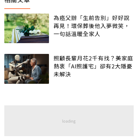
為癌父辦「生前告別」好好說
再見！環保葬後他入夢微笑，
一句話溫暖全家人
照顧長輩月花2千有找？美家庭
熱衷「AI照護宅」卻有2大隱憂
未解決