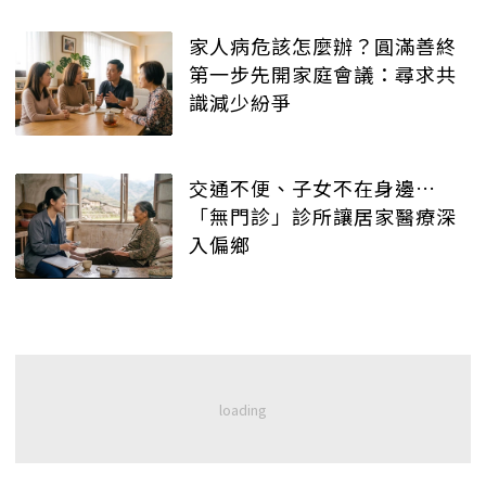
家人病危該怎麼辦？圓滿善終
第一步先開家庭會議：尋求共
識減少紛爭
交通不便、子女不在身邊…
「無門診」診所讓居家醫療深
入偏鄉