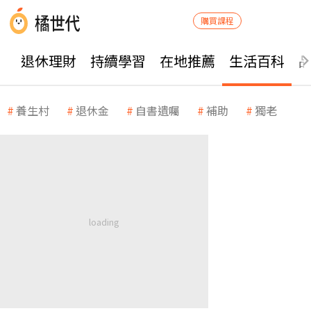
購買課程
退休理財
持續學習
在地推薦
生活百科
養生村
退休金
自書遺囑
補助
獨老