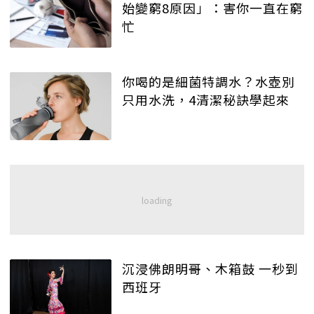
始變窮8原因」：害你一直在窮
忙
你喝的是細菌特調水？水壺別
只用水洗，4清潔秘訣學起來
沉浸佛朗明哥、木箱鼓 一秒到
西班牙