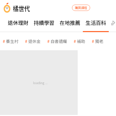
購買課程
退休理財
持續學習
在地推薦
生活百科
養生村
退休金
自書遺囑
補助
獨老