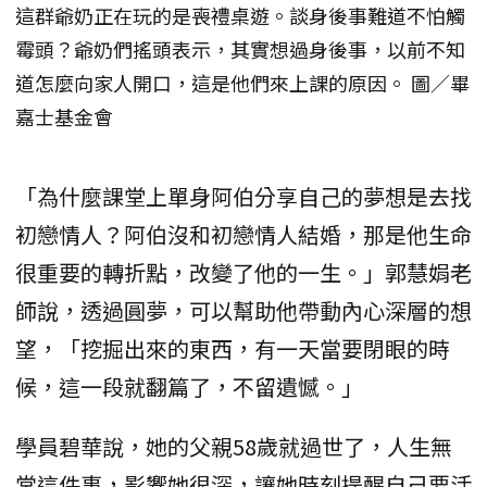
這群爺奶正在玩的是喪禮桌遊。談身後事難道不怕觸
霉頭？爺奶們搖頭表示，其實想過身後事，以前不知
道怎麼向家人開口，這是他們來上課的原因。 圖／畢
嘉士基金會
「為什麼課堂上單身阿伯分享自己的夢想是去找
初戀情人？阿伯沒和初戀情人結婚，那是他生命
很重要的轉折點，改變了他的一生。」郭慧娟老
師說，透過圓夢，可以幫助他帶動內心深層的想
望，「挖掘出來的東西，有一天當要閉眼的時
候，這一段就翻篇了，不留遺憾。」
學員碧華說，她的父親58歲就過世了，人生無
常這件事，影響她很深，讓她時刻提醒自己要活