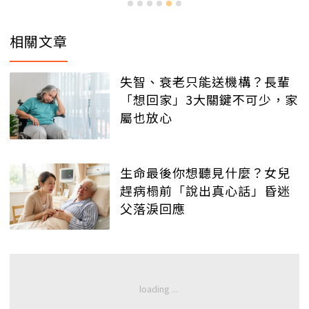
相關文章
失智、衰老只能送機構？長輩
「想回家」3大關鍵不可少，家
屬也放心
生命最後你想聽見什麼？女兒
趕病榻前「說出真心話」昏迷
父落淚回應