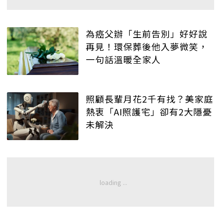
為癌父辦「生前告別」好好說
再見！環保葬後他入夢微笑，
一句話溫暖全家人
照顧長輩月花2千有找？美家庭
熱衷「AI照護宅」卻有2大隱憂
未解決