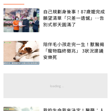
自己規劃身後事！87歲嬤完成
願望清單「只差一遺憾」…告
別式那天圓滿了
陪伴毛小孩走完一生！獸醫揭
「寵物臨終徵兆」 3狀況建議
安樂死
我的生命我來決定！醫籲：人