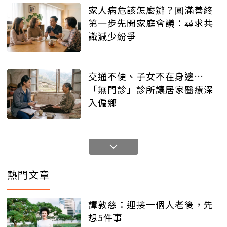
家人病危該怎麼辦？圓滿善終
第一步先開家庭會議：尋求共
識減少紛爭
交通不便、子女不在身邊…
「無門診」診所讓居家醫療深
入偏鄉
熱門文章
譚敦慈：迎接一個人老後，先
想5件事