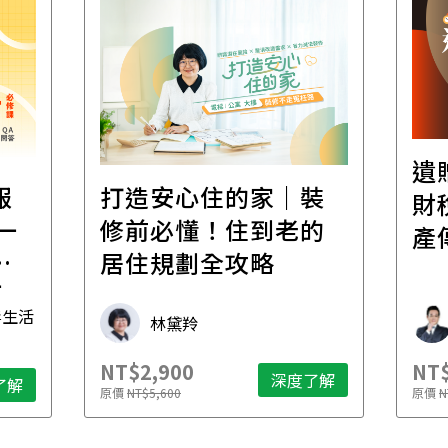
遺
報
打造安心住的家｜裝
財
一
修前必懂！住到老的
產
一
居住規劃全攻略
先
毒生活
林黛羚
NT$2,900
NT$
深度了解
了解
原價
NT$5,600
原價
N