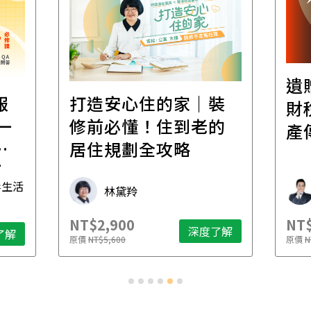
遺
報
打造安心住的家｜裝
財
一
修前必懂！住到老的
產
一
居住規劃全攻略
先
毒生活
林黛羚
NT$2,900
NT$
深度了解
了解
原價
NT$5,600
原價
N