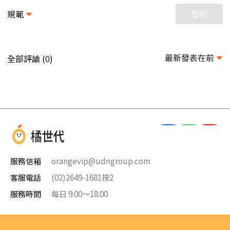
規範
發布
最新發表在前
全部評論 (
)
0
服務信箱
orangevip@udngroup.com
客服電話
(02)2649-1681按2
服務時間
每日 9:00～18:00