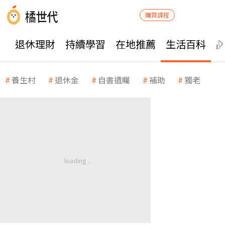
購買課程
退休理財
持續學習
在地推薦
生活百科
養生村
退休金
自書遺囑
補助
獨老