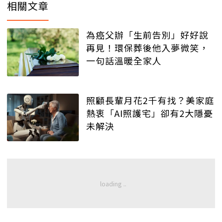
相關文章
為癌父辦「生前告別」好好說
再見！環保葬後他入夢微笑，
一句話溫暖全家人
照顧長輩月花2千有找？美家庭
熱衷「AI照護宅」卻有2大隱憂
未解決