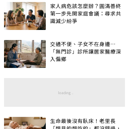
家人病危該怎麼辦？圓滿善終
第一步先開家庭會議：尋求共
識減少紛爭
交通不便、子女不在身邊…
「無門診」診所讓居家醫療深
入偏鄉
生命最後沒有臥床！老里長
「想見的想吃的」都沒錯過，