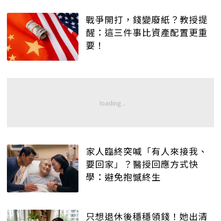
戰爭開打，錢變廢紙？教授提
醒：這三件事比資產配置更重
要！
家人臨終突喊「有人來接我、
要回家」？醫授回應方式快
學：避免抱憾終生
只想退休後穩穩領錢！她出清