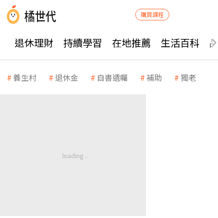
購買課程
退休理財
持續學習
在地推薦
生活百科
養生村
退休金
自書遺囑
補助
獨老