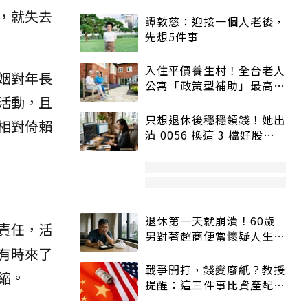
，就失去
譚敦慈：迎接一個人老後，
先想5件事
入住平價養生村！全台老人
姻對年長
公寓「政策型補助」最高打
活動，且
5折
只想退休後穩穩領錢！她出
相對倚賴
清 0056 換這 3 檔好股：
股價高點照樣買
退休第一天就崩潰！60歲
責任，活
男對著超商便當懷疑人生
「一切好安靜」
有時來了
戰爭開打，錢變廢紙？教授
縮。
提醒：這三件事比資產配置
更重要！