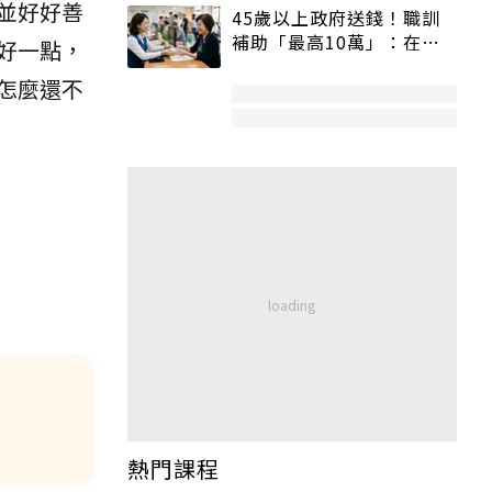
並好好善
45歲以上政府送錢！職訓
補助「最高10萬」：在
好一點，
職、待業都能申請
怎麼還不
熱門課程