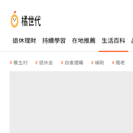
退休理財
持續學習
在地推薦
生活百科
養生村
退休金
自書遺囑
補助
獨老