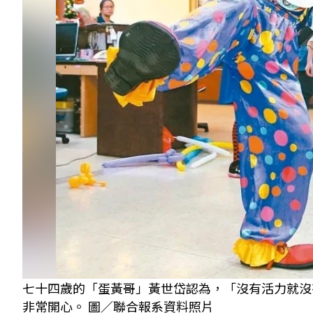
七十四歲的「蛋黃哥」黃世岱認為，「沒有活力就沒
非常開心。 圖／聯合報系資料照片