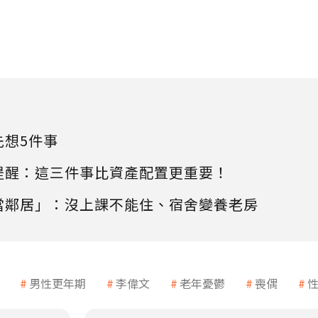
先想5件事
提醒：這三件事比資產配置更重要！
當鄰居」：沒上課不能住、宿舍變養老房
男性更年期
李偉文
老年憂鬱
喪偶