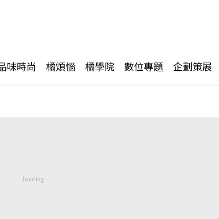
品味時尚
橘煩惱
橘學院
數位專題
企劃策展