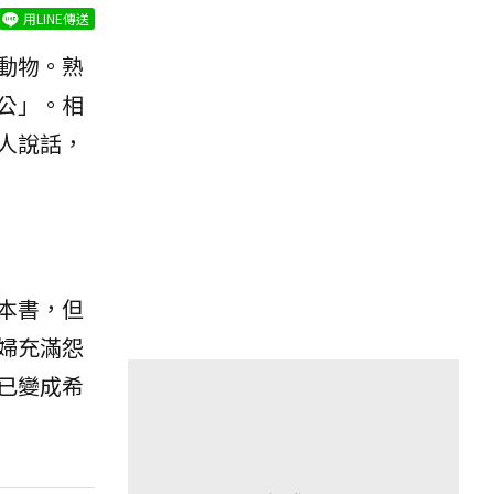
用LINE傳送
動物。熟
公」。相
人說話，
本書，但
婦充滿怨
已變成希