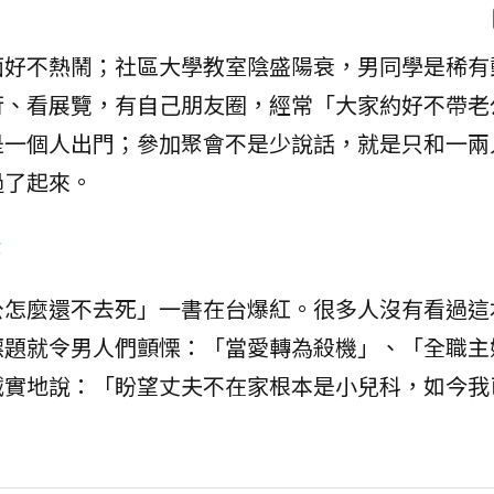
面好不熱鬧；社區大學教室陰盛陽衰，男同學是稀有
行、看展覽，有自己朋友圈，經常「大家約好不帶老
是一個人出門；參加聚會不是少說話，就是只和一兩
過了起來。
嫌
公怎麼還不去死」一書在台爆紅。很多人沒有看過這
標題就令男人們顫慄：「當愛轉為殺機」、「全職主
誠實地說：「盼望丈夫不在家根本是小兒科，如今我