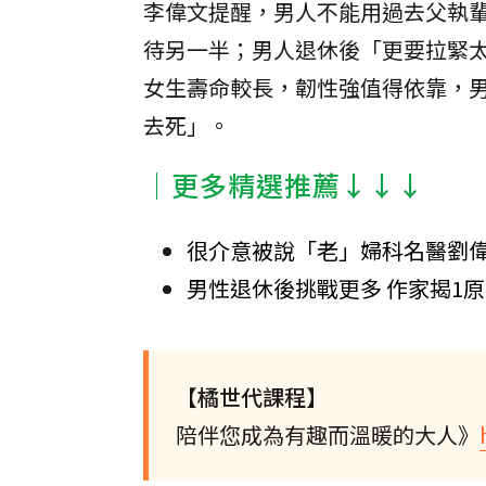
李偉文提醒，男人不能用過去父執
待另一半；男人退休後「更要拉緊
女生壽命較長，韌性強值得依靠，
去死」。
│更多精選推薦↓↓↓
很介意被說「老」婦科名醫劉
男性退休後挑戰更多 作家揭1
【橘世代課程】
陪伴您成為有趣而溫暖的大人》