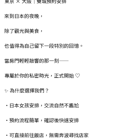
東京 × 大阪｜雙城預約安排
來到日本的夜晚，
除了觀光與美食，
也值得為自己留下一段特別的回憶。
當房門輕輕敲響的那一刻——
專屬於你的私密時光，正式開始 ♡
✨ 為什麼選擇我們？
・日本女孩安排，交流自然不尷尬
・預約流程簡單，確認後快速安排
・可直接前往飯店，無需奔波尋找店家