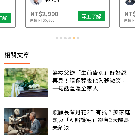
NT$2,900
NT$
深度了解
了解
原價
NT$5,600
原價
N
相關文章
為癌父辦「生前告別」好好說
再見！環保葬後他入夢微笑，
一句話溫暖全家人
照顧長輩月花2千有找？美家庭
熱衷「AI照護宅」卻有2大隱憂
未解決