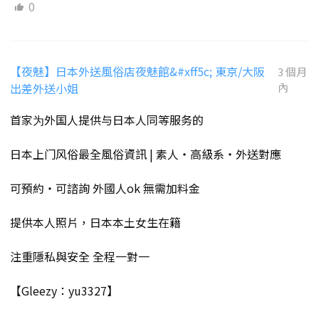
0
【夜魅】日本外送風俗店夜魅館&#xff5c; 東京/大阪
3 個月
出差外送小姐
內
首家为外国人提供与日本人同等服务的
日本上门风俗最全風俗資訊 | 素人・高級系・外送對應
可預約・可諮詢 外國人ok 無需加料金
提供本人照片，日本本土女生在籍
注重隱私與安全 全程一對一
【Gleezy：yu3327】