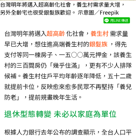
台灣明年將邁入超高齡化社會，養生村需求量大增，
另外全齡宅也很受銀髮族歡迎。 示意圖／Freepik
用LINE傳送
台灣明年將邁入
超高齡
化社會，
養生村
需求量
早已大增，想住進高端養生村的
銀髮族
，得先
支付等同一棟房子、一五○○萬元押金，該養生
村的三百間房仍「幾乎住滿」，更有不少人排隊
候補。養生村住戶平均年齡逐年降低，五十二歲
就提前卡位，反映愈來愈多民眾不再堅持「養兒
防老」，提前規畫晚年生活。
退休型態轉變 未必以家庭為單位
根據人力銀行去年公布的調查顯示，全台人口平