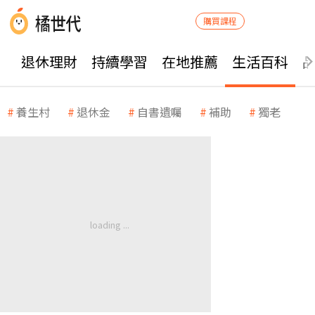
購買課程
退休理財
持續學習
在地推薦
生活百科
養生村
退休金
自書遺囑
補助
獨老