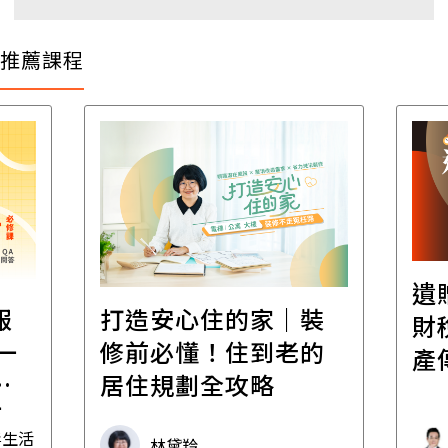
推薦課程
遺
報
打造安心住的家｜裝
財
一
修前必懂！住到老的
產
一
居住規劃全攻略
先
毒生活
林黛羚