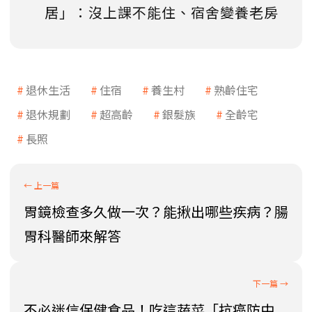
居」：沒上課不能住、宿舍變養老房
退休生活
住宿
養生村
熟齡住宅
退休規劃
超高齡
銀髮族
全齡宅
長照
胃鏡檢查多久做一次？能揪出哪些疾病？腸
胃科醫師來解答
不必迷信保健食品！吃這蔬菜「抗癌防中