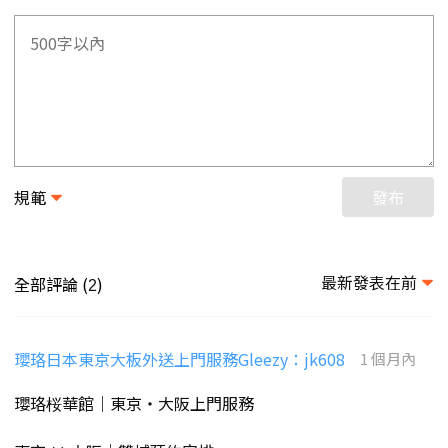
規範
發布
最新發表在前
全部評論 (
)
2
瓔珞日本東京大板外送上門服務Gleezy：jk608
1 個月內
瓔珞桜華館｜東京・大阪上門服務