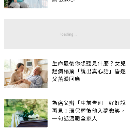
生命最後你想聽見什麼？女兒
趕病榻前「說出真心話」昏迷
父落淚回應
為癌父辦「生前告別」好好說
再見！環保葬後他入夢微笑，
一句話溫暖全家人