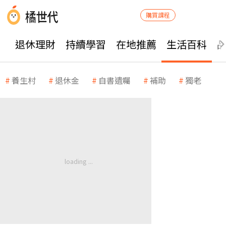
購買課程
退休理財
持續學習
在地推薦
生活百科
養生村
退休金
自書遺囑
補助
獨老