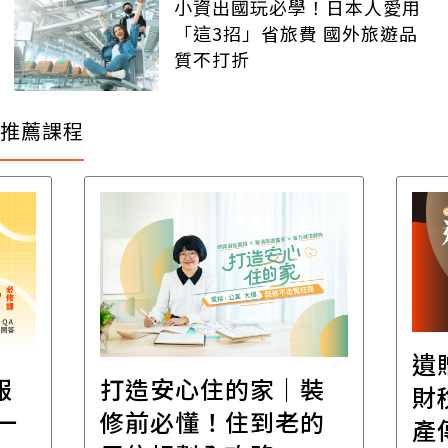
小資出國玩必學！日本人愛用
「這3招」省旅費 國外旅遊品
質不打折
推薦課程
遺
報
打造安心住的家｜裝
財
一
修前必懂！住到老的
產