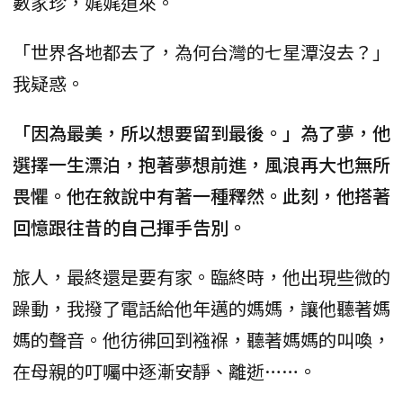
數家珍，娓娓道來。
「世界各地都去了，為何台灣的七星潭沒去？」
我疑惑。
「因為最美，所以想要留到最後。」為了夢，他
選擇一生漂泊，抱著夢想前進，風浪再大也無所
畏懼。他在敘說中有著一種釋然。此刻，他搭著
回憶跟往昔的自己揮手告別。
旅人，最終還是要有家。臨終時，他出現些微的
躁動，我撥了電話給他年邁的媽媽，讓他聽著媽
媽的聲音。他彷彿回到襁褓，聽著媽媽的叫喚，
在母親的叮囑中逐漸安靜、離逝……。