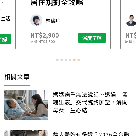
一
居住規劃全攻略
先
毒生活
林黛羚
NT$2,900
NT$
深度了解
了解
原價
NT$5,600
原價
N
相關文章
媽媽病重無法說話…透過「靈
魂出竅」交代臨終願望，解開
母女一生心結
離大醫院有多遠？2026全台熱