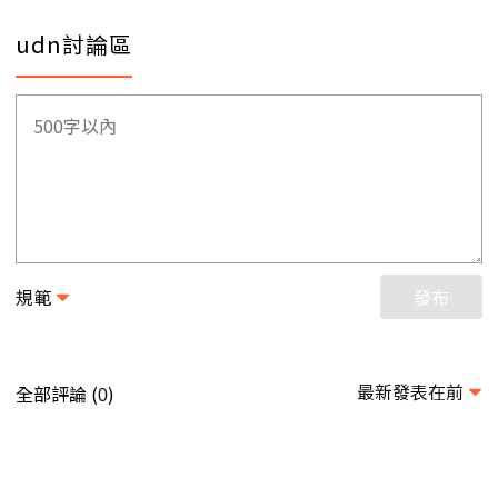
udn討論區
規範
發布
最新發表在前
全部評論 (
)
0