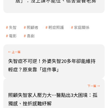
居」：沒上課不能住、宿舍變養老房
失智
照顧者
輕症照護
家庭關係
電影
喜劇
失智症不可逆！外婆失智20多年卻能維持
輕症？原來靠「這件事」
照顧失智家人壓力大…醫點出3大困境：孤
獨感、挫折感難紓解