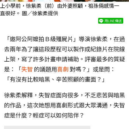
上小學前，徐紫柔（前）由外婆照顧，祖孫倆感情一
直很好。 圖／徐紫柔提供
用LINE傳送
「邀阿公阿嬤拍Ｂ級殭屍片」導演徐紫柔，在過
去兩年為了讓這段歷程可以製作成紀錄片在院線
上架，寫了許多計畫申請補助。評審最多的質疑
是：「
失智
的議題用
喜劇
對嗎？」或是問：
「有沒有比較暗黑、辛苦照顧的畫面？」
徐紫柔解釋，失智症面向很多，不乏悲苦與暗黑
的作品，這次她想用喜劇形式跟大眾溝通，失智
症是什麼？輕症可以如何陪伴？