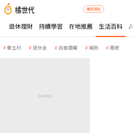
購買課程
退休理財
持續學習
在地推薦
生活百科
養生村
退休金
自書遺囑
補助
獨老