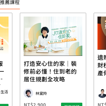
推薦課程
遺
報
打造安心住的家｜裝
財
一
修前必懂！住到老的
產
一
居住規劃全攻略
先
毒生活
林黛羚
NT$2,900
NT$