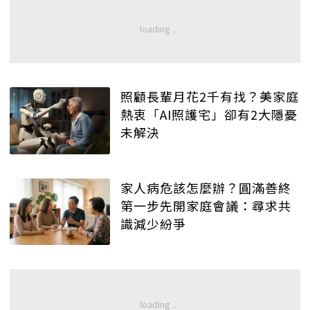
照顧長輩月花2千有找？美家庭
熱衷「AI照護宅」卻有2大隱憂
未解決
家人病危該怎麼辦？圓滿善終
第一步先開家庭會議：尋求共
識減少紛爭