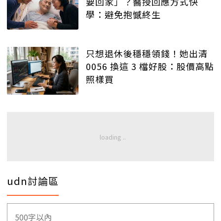
要回家」？醫授回應方式快
學：避免抱憾終生
只想退休後穩穩領錢！她出清
0056 換這 3 檔好股：股價高點
照樣買
udn討論區