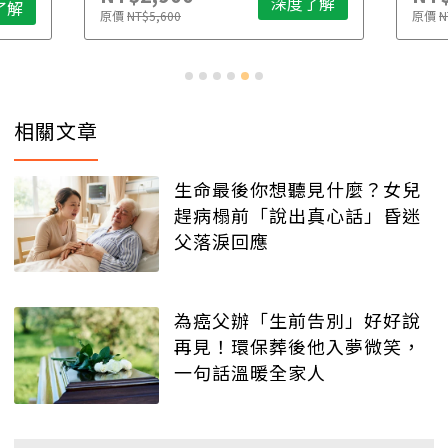
深度了解
了解
原價
NT$5,600
原價
N
相關文章
生命最後你想聽見什麼？女兒
趕病榻前「說出真心話」昏迷
父落淚回應
為癌父辦「生前告別」好好說
再見！環保葬後他入夢微笑，
一句話溫暖全家人