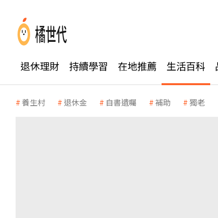
退休理財
持續學習
在地推薦
生活百科
養生村
退休金
自書遺囑
補助
獨老