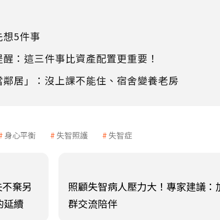
先想5件事
提醒：這三件事比資產配置更重要！
當鄰居」：沒上課不能住、宿舍變養老房
身心平衡
失智照護
失智症
夫不棄另
照顧失智病人壓力大！專家建議：
的延續
群交流陪伴