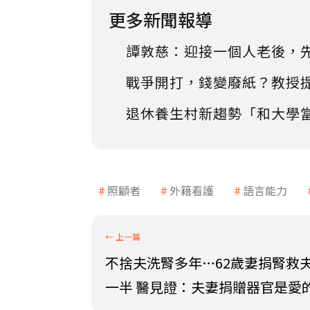
更多新聞報導
譚敦慈：迎接一個人老後，
戰爭開打，錢變廢紙？教授
退休養生村新趨勢「和大學
照顧者
外籍看護
語言能力
不捨夫洗腎多年…62歲妻捐腎救
一半 醫見證：夫妻捐贈器官是愛