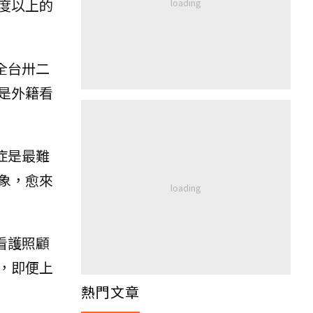
度以上的
全台卅二
是外籍看
症是最難
象，愈來
看護照顧
，即便上
熱門文章