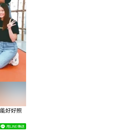
能好好照
用LINE傳送