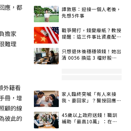
回應，都
譚敦慈：迎接一個人老後，
先想5件事
戰爭開打，錢變廢紙？教授
負擔家
提醒：這三件事比資產配置
更重要！
很難理
只想退休後穩穩領錢！她出
清 0056 換這 3 檔好股：
股價高點照樣買
顧外籍看
家人臨終突喊「有人來接
手冊，增
我、要回家」？醫授回應方
式快學：避免抱憾終生
照顧的線
45歲以上政府送錢！職訓
為彼此的
補助「最高10萬」：在
職、待業都能申請