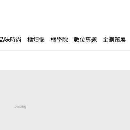
品味時尚
橘煩惱
橘學院
數位專題
企劃策展