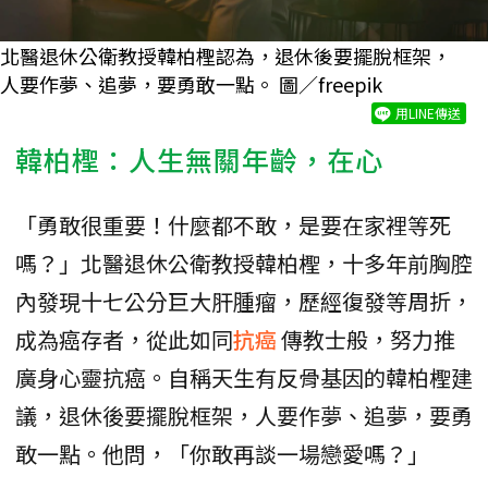
北醫退休公衛教授韓柏檉認為，退休後要擺脫框架，
人要作夢、追夢，要勇敢一點。 圖／freepik
用LINE傳送
韓柏檉：人生無關年齡，在心
「勇敢很重要！什麼都不敢，是要在家裡等死
嗎？」北醫退休公衛教授韓柏檉，十多年前胸腔
內發現十七公分巨大肝腫瘤，歷經復發等周折，
成為癌存者，從此如同
抗癌
傳教士般，努力推
廣身心靈抗癌。自稱天生有反骨基因的韓柏檉建
議，退休後要擺脫框架，人要作夢、追夢，要勇
敢一點。他問，「你敢再談一場戀愛嗎？」