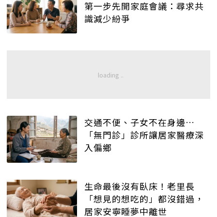
第一步先開家庭會議：尋求共
識減少紛爭
交通不便、子女不在身邊…
「無門診」診所讓居家醫療深
入偏鄉
生命最後沒有臥床！老里長
「想見的想吃的」都沒錯過，
居家安寧睡夢中離世