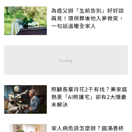
為癌父辦「生前告別」好好說
再見！環保葬後他入夢微笑，
一句話溫暖全家人
照顧長輩月花2千有找？美家庭
熱衷「AI照護宅」卻有2大隱憂
未解決
家人病危該怎麼辦？圓滿善終