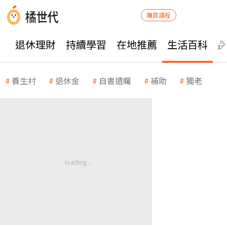
購買課程
退休理財
持續學習
在地推薦
生活百科
養生村
退休金
自書遺囑
補助
獨老