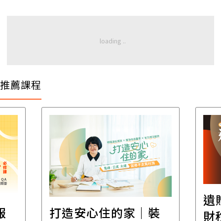
推薦課程
遺
報
打造安心住的家｜裝
財