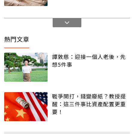
熱門文章
譚敦慈：迎接一個人老後，先
想5件事
戰爭開打，錢變廢紙？教授提
醒：這三件事比資產配置更重
要！