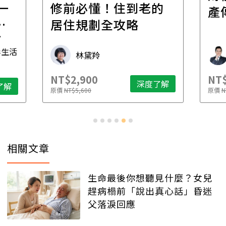
一
修前必懂！住到老的
產
一
居住規劃全攻略
先
毒生活
林黛羚
NT$2,900
NT$
深度了解
了解
原價
NT$5,600
原價
N
相關文章
生命最後你想聽見什麼？女兒
趕病榻前「說出真心話」昏迷
父落淚回應