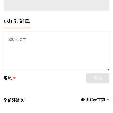
udn討論區
規範
發布
最新發表在前
全部評論 (
)
0