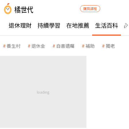
購買課程
退休理財
持續學習
在地推薦
生活百科
養生村
退休金
自書遺囑
補助
獨老