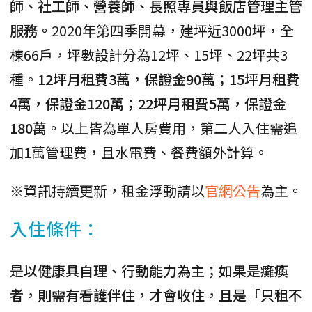
師、社工師、營養師、長照專員與飯店管理主管
服務。
2020年第四季開幕，建坪近3000坪，全
棟66戶，坪數設計分為12坪、15坪、22坪共3
種。
12坪月租費3萬，保證金90萬；15坪月租費
4萬，保證金120萬；22坪月租費5萬，保證金
180萬。
以上皆為單人房費用，第二人入住需追
加1萬管理費，且水電費、餐費額外計算。
※資訊持續更新，租金浮動請以
官網公告
為主。
入住條件：
是
以健康具自理、行動能力為主；如果是癱瘓
者，則需有看護伴住，才會收住，且是「只租不