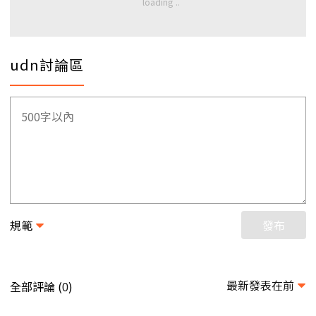
udn討論區
規範
發布
最新發表在前
全部評論 (
)
0