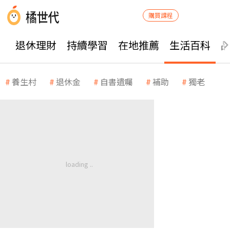
購買課程
退休理財
持續學習
在地推薦
生活百科
養生村
退休金
自書遺囑
補助
獨老