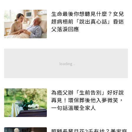
生命最後你想聽見什麼？女兒
趕病榻前「說出真心話」昏迷
父落淚回應
為癌父辦「生前告別」好好說
再見！環保葬後他入夢微笑，
一句話溫暖全家人
照顧長輩月花2千有找？美家庭