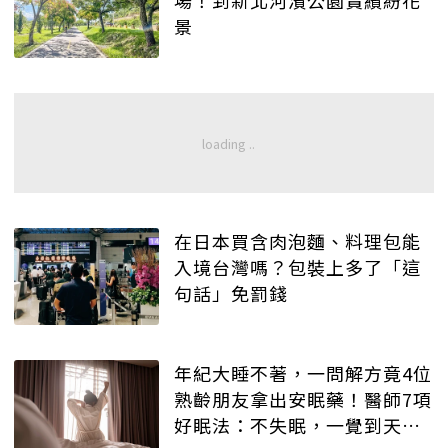
場！到新北河濱公園賞繽紛花
景
在日本買含肉泡麵、料理包能
入境台灣嗎？包裝上多了「這
句話」免罰錢
年紀大睡不著，一問解方竟4位
熟齡朋友拿出安眠藥！醫師7項
好眠法：不失眠，一覺到天