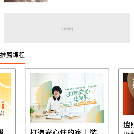
亮！
推薦課程
遺
報
打造安心住的家｜裝