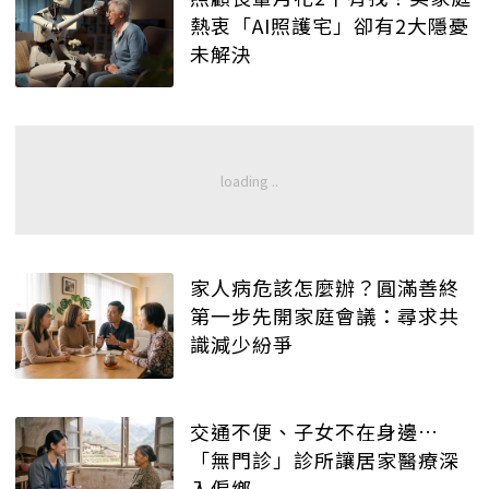
熱衷「AI照護宅」卻有2大隱憂
未解決
家人病危該怎麼辦？圓滿善終
第一步先開家庭會議：尋求共
識減少紛爭
交通不便、子女不在身邊…
「無門診」診所讓居家醫療深
入偏鄉