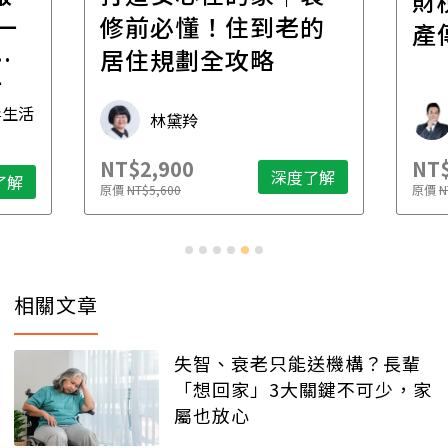
財
一
修前必懂！住到老的
產
一
居住規劃全攻略
先
毒生活
林黛羚
NT$2,900
NT$
深度了解
了解
原價
NT$5,600
原價
N
相關文章
失智、衰老只能送機構？長輩
「想回家」3大關鍵不可少，家
屬也放心