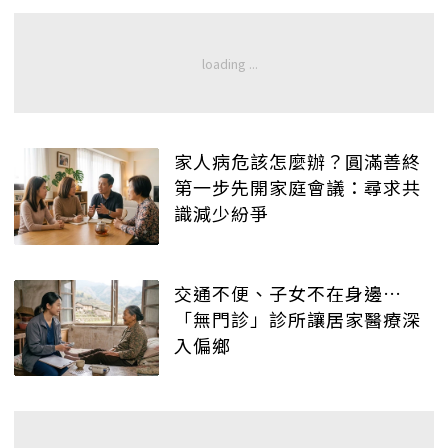
家人病危該怎麼辦？圓滿善終
第一步先開家庭會議：尋求共
識減少紛爭
交通不便、子女不在身邊…
「無門診」診所讓居家醫療深
入偏鄉