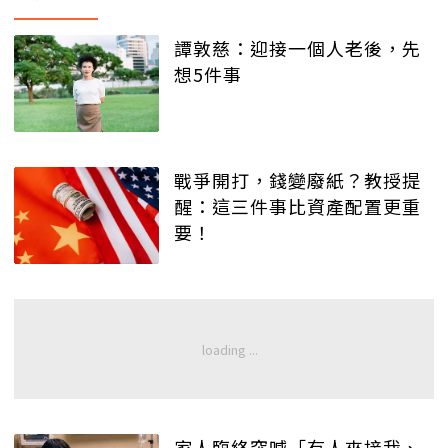
譚敦慈：迎接一個人老後，先
想5件事
戰爭開打，錢變廢紙？教授提
醒：這三件事比資產配置更重
要！
家人臨終突喊「有人來接我、