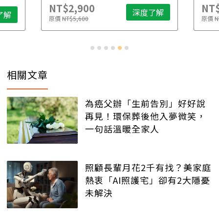
NT$2,900
NT$
深度了解
了解
原價
NT$5,600
原價
N
相關文章
為癌父辦「生前告別」好好說
再見！環保葬後他入夢微笑，
一句話溫暖全家人
照顧長輩月花2千有找？美家庭
熱衷「AI照護宅」卻有2大隱憂
未解決