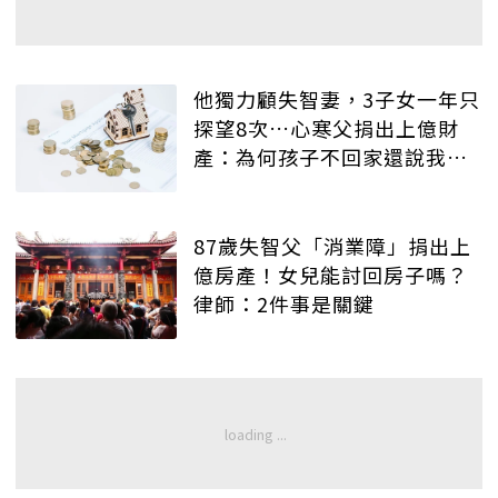
他獨力顧失智妻，3子女一年只
探望8次…心寒父捐出上億財
產：為何孩子不回家還說我
「情緒勒索」？
87歲失智父「消業障」捐出上
億房產！女兒能討回房子嗎？
律師：2件事是關鍵