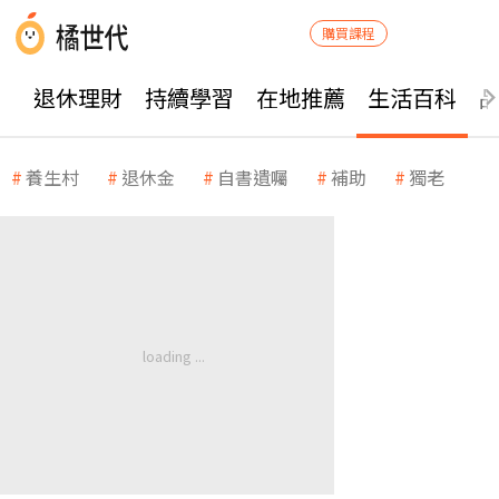
購買課程
退休理財
持續學習
在地推薦
生活百科
養生村
退休金
自書遺囑
補助
獨老