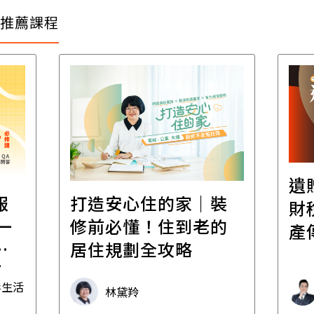
推薦課程
遺
報
打造安心住的家｜裝
財
一
修前必懂！住到老的
產
一
居住規劃全攻略
先
毒生活
林黛羚