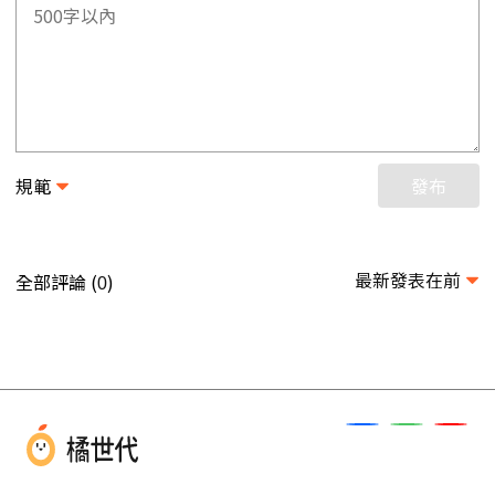
規範
發布
最新發表在前
全部評論 (
)
0