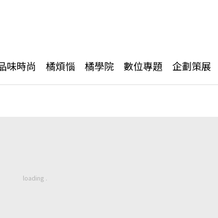
品味時尚
橘煩惱
橘學院
數位專題
企劃策展