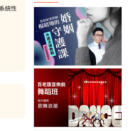
系統性
！