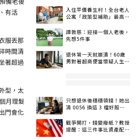
預備老後
入住平價養生村！全台老人
、有活
公寓「政策型補助」最高打
5折
譚敦慈：迎接一個人老後，
先想5件事
衣服丟那
碎時間清
退休第一天就崩潰！60歲
坐著超過
男對著超商便當懷疑人生
「一切好安靜」
外型，太
個月理髮
只想退休後穩穩領錢！她出
清 0056 換這 3 檔好股：
出門會化
股價高點照樣買
戰爭開打，錢變廢紙？教授
提醒：這三件事比資產配置
更重要！