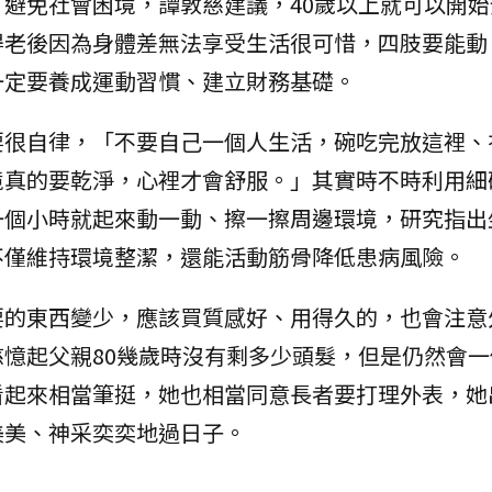
避免社會困境，譚敦慈建議，40歲以上就可以開始
得老後因為身體差無法享受生活很可惜，四肢要能動
一定要養成運動習慣、建立財務基礎。
要很自律，「不要自己一個人生活，碗吃完放這裡、
境真的要乾淨，心裡才會舒服。」其實時不時利用細
一個小時就起來動一動、擦一擦周邊環境，研究指出
不僅維持環境整潔，還能活動筋骨降低患病風險。
要的東西變少，應該買質感好、用得久的，也會注意
憶起父親80幾歲時沒有剩多少頭髮，但是仍然會一
看起來相當筆挺，她也相當同意長者要打理外表，她
美美、神采奕奕地過日子。