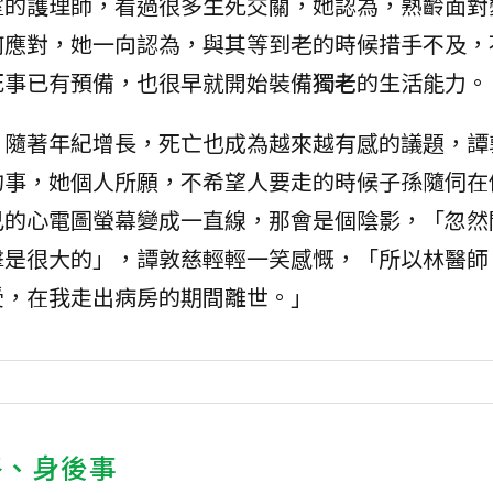
室的護理師，看過很多生死交關，她認為，熟齡面對
何應對，她一向認為，與其等到老的時候措手不及，
死事已有預備，也很早就開始裝備
獨老
的生活能力。
，隨著年紀增長，死亡也成為越來越有感的議題，譚
的事，她個人所願，不希望人要走的時候子孫隨伺在
己的心電圖螢幕變成一直線，那會是個陰影，「忽然
擊是很大的」，譚敦慈輕輕一笑感慨，「所以林醫師
受，在我走出病房的期間離世。」
終、身後事