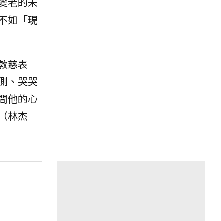
變老的未
不如
「現
敦慈表
側、哭哭
間他的心
（林杰