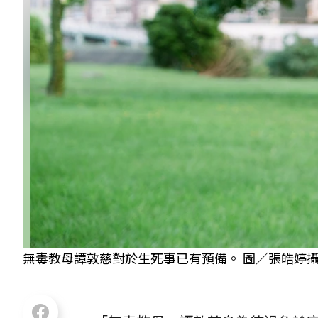
無毒教母譚敦慈對於生死事已有預備。 圖／張皓婷