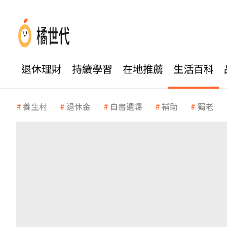
退休理財
持續學習
在地推薦
生活百科
養生村
退休金
自書遺囑
補助
獨老