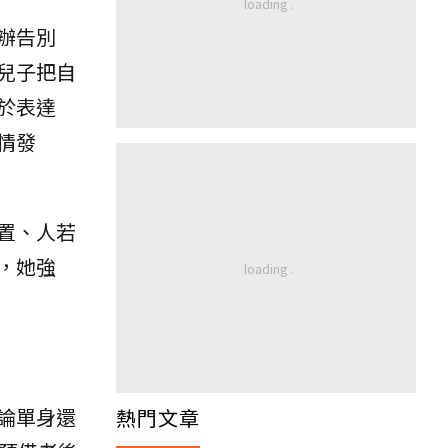
辦告別
兒子把自
於表達
情發
置、人若
，她強
論單身還
熱門文章