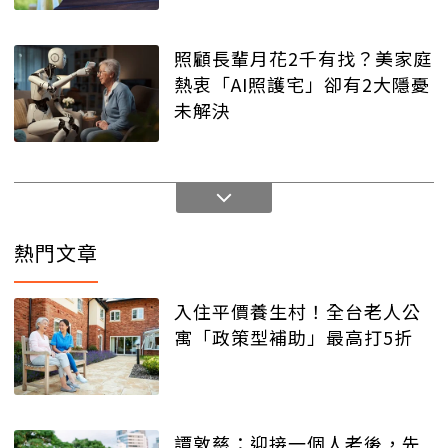
照顧長輩月花2千有找？美家庭
熱衷「AI照護宅」卻有2大隱憂
未解決
熱門文章
入住平價養生村！全台老人公
寓「政策型補助」最高打5折
譚敦慈：迎接一個人老後，先