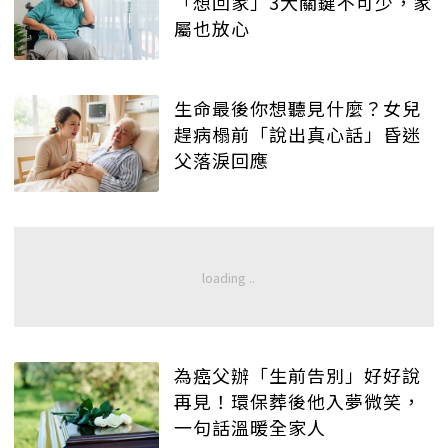
「想回家」3大關鍵不可少，家
屬也放心
生命最後你想聽見什麼？女兒
趕病榻前「說出真心話」昏迷
父落淚回應
為癌父辦「生前告別」好好說
再見！環保葬後他入夢微笑，
一句話溫暖全家人