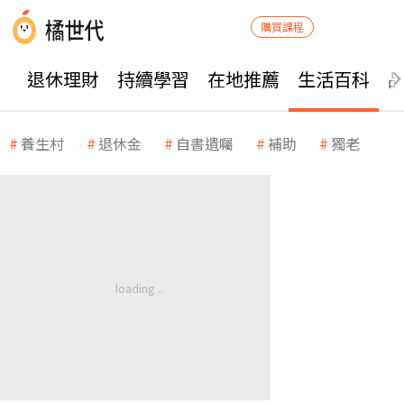
購買課程
退休理財
持續學習
在地推薦
生活百科
養生村
退休金
自書遺囑
補助
獨老