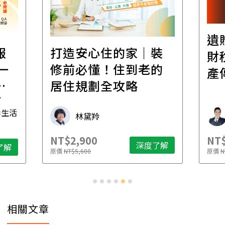
遺
報
打造安心住的家｜裝
財
一
修前必懂！住到老的
產
一
居住規劃全攻略
先
毒生活
林黛羚
NT$2,900
NT$
深度了解
了解
原價
NT$5,600
原價
N
相關文章