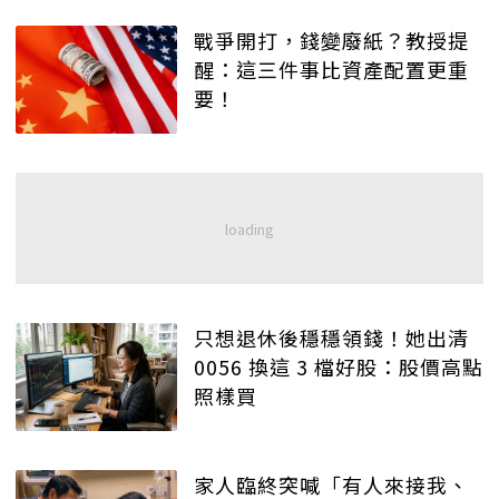
戰爭開打，錢變廢紙？教授提
醒：這三件事比資產配置更重
要！
只想退休後穩穩領錢！她出清
0056 換這 3 檔好股：股價高點
照樣買
家人臨終突喊「有人來接我、