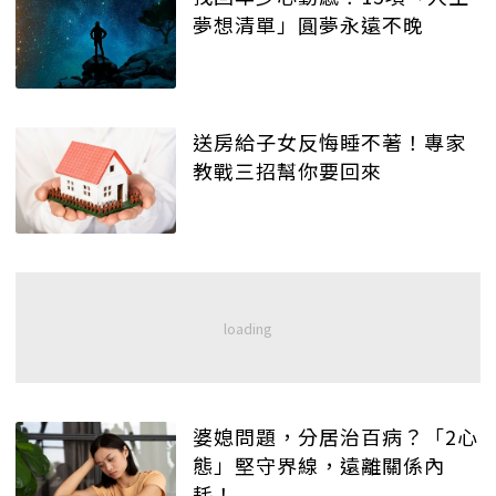
夢想清單」圓夢永遠不晚
送房給子女反悔睡不著！專家
教戰三招幫你要回來
婆媳問題，分居治百病？「2心
態」堅守界線，遠離關係內
耗！