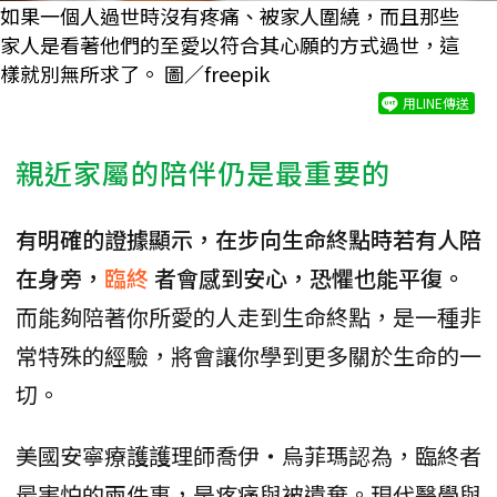
如果一個人過世時沒有疼痛、被家人圍繞，而且那些
家人是看著他們的至愛以符合其心願的方式過世，這
樣就別無所求了。 圖／freepik
用LINE傳送
親近家屬的陪伴仍是最重要的
有明確的證據顯示，在步向生命終點時若有人陪
在身旁，
臨終
者會感到安心，恐懼也能平復。
而能夠陪著你所愛的人走到生命終點，是一種非
常特殊的經驗，將會讓你學到更多關於生命的一
切。
美國安寧療護護理師喬伊・烏菲瑪認為，臨終者
最害怕的兩件事，是疼痛與被遺棄。現代醫學與