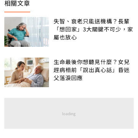
相關文章
失智、衰老只能送機構？長輩
「想回家」3大關鍵不可少，家
屬也放心
生命最後你想聽見什麼？女兒
趕病榻前「說出真心話」昏迷
父落淚回應