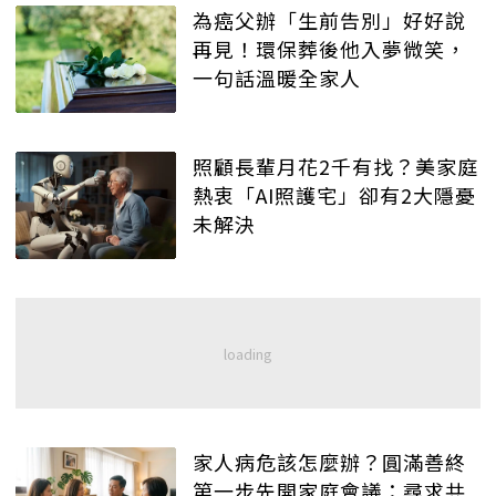
為癌父辦「生前告別」好好說
再見！環保葬後他入夢微笑，
一句話溫暖全家人
照顧長輩月花2千有找？美家庭
熱衷「AI照護宅」卻有2大隱憂
未解決
家人病危該怎麼辦？圓滿善終
第一步先開家庭會議：尋求共