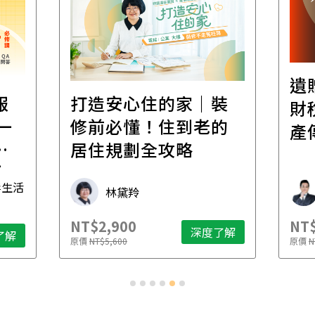
遺
報
打造安心住的家｜裝
財
一
修前必懂！住到老的
產
一
居住規劃全攻略
先
毒生活
林黛羚
NT$2,900
NT$
深度了解
了解
原價
NT$5,600
原價
N