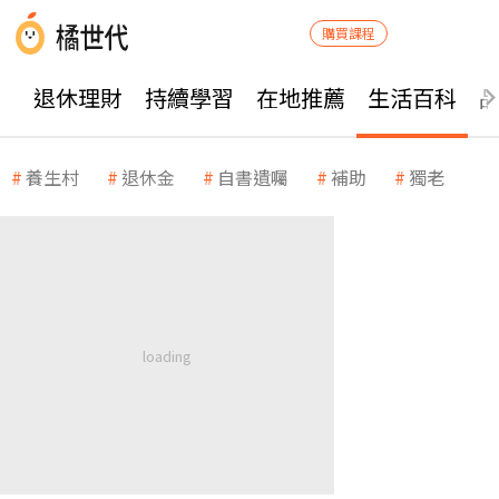
購買課程
退休理財
持續學習
在地推薦
生活百科
養生村
退休金
自書遺囑
補助
獨老