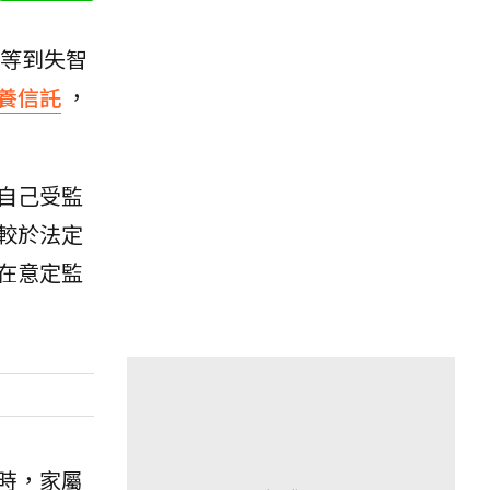
等到失智
養信託
，
自己受監
較於法定
在意定監
時，家屬