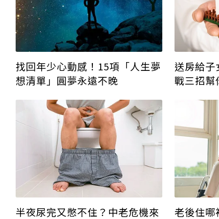
找回年少心動感！15項「人生夢
送房給子
想清單」圓夢永遠不晚
戰三招幫
半夜尿完又憋不住？中老危機來
老後住哪