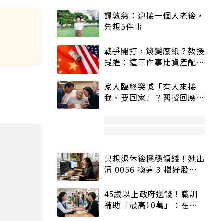
譚敦慈：迎接一個人老後，
先想5件事
戰爭開打，錢變廢紙？教授
提醒：這三件事比資產配置
更重要！
家人臨終突喊「有人來接
我、要回家」？醫授回應方
式快學：避免抱憾終生
只想退休後穩穩領錢！她出
清 0056 換這 3 檔好股：
股價高點照樣買
45歲以上政府送錢！職訓
補助「最高10萬」：在
職、待業都能申請