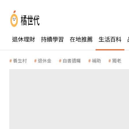
退休理財
持續學習
在地推薦
生活百科
養生村
退休金
自書遺囑
補助
獨老