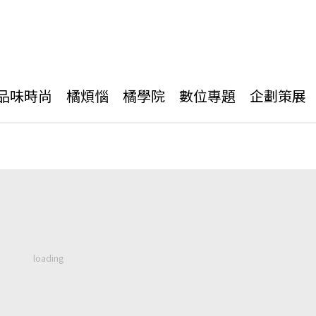
品味時尚
橘煩惱
橘學院
數位專題
企劃策展