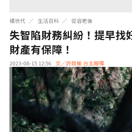
橘世代
生活百科
從容老後
失智陷財務糾紛！提早找
財產有保障！
2023-08-15 12:56
文／許政榆 台北報導