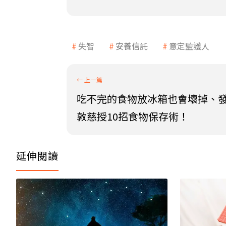
失智
安養信託
意定監護人
吃不完的食物放冰箱也會壞掉、
敦慈授10招食物保存術！
延伸閱讀