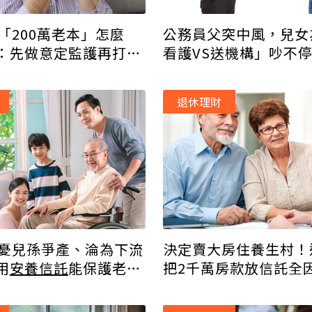
「200萬老本」怎麼
公務員父突中風，兒女
：先做意定監護再打造
看護VS送機構」吵不
早知先信託
退休理財
擔憂兒孫爭產、淪為下流
決定賣大房住養生村！
用
安養信託
能保護老本
把2千萬房款放信託全