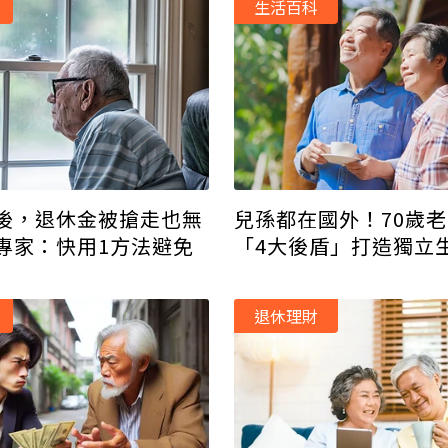
生活百科
後，退休金被搶走也無
兒孫都在國外！70歲
專家：快用1方法避免
「4大後盾」打造獨立
後也不怕家人鬧翻
退休理財