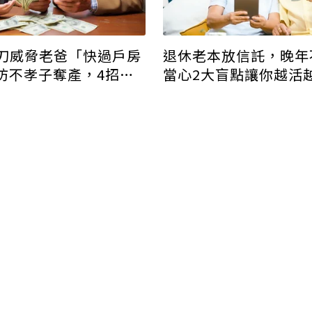
刀威脅老爸「快過戶房
退休老本放信託，晚年
防不孝子奪產，4招守
當心2大盲點讓你越活
！