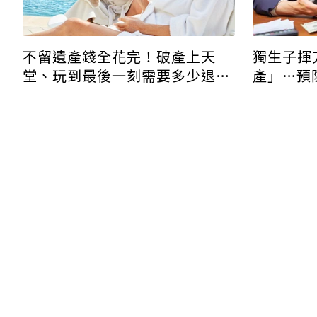
獨生子揮
不留遺產錢全花完！破產上天
產」…預
堂、玩到最後一刻需要多少退休
護辛苦錢
金？這篇有答案