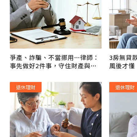
爭產、詐騙、不當挪用…律師：
3房無貸
事先做好2件事，守住財產與親
風後才懂
情
4本存摺
退休理財
退休理財