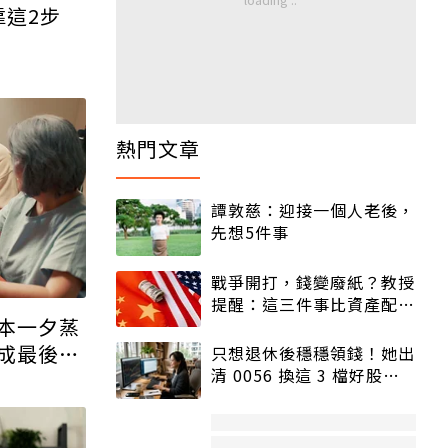
靠這2步
熱門文章
譚敦慈：迎接一個人老後，
先想5件事
戰爭開打，錢變廢紙？教授
提醒：這三件事比資產配置
本一夕蒸
更重要！
成最後防
只想退休後穩穩領錢！她出
清 0056 換這 3 檔好股：
股價高點照樣買