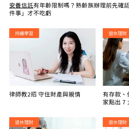
安養信託
有年齡限制嗎？熟齡族辦理前先確認
件事」才不吃虧
持續學習
退休理財
律師教2招 守住財產與親情
有存款、
家點出 
不是你的
退休理財
退休理財