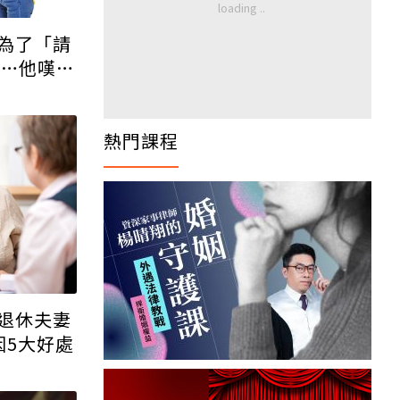
為了「請
停…他嘆：
熱門課程
退休夫妻
因5大好處