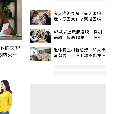
家人臨終突喊「有人來接
我、要回家」？醫授回應方
式快學：避免抱憾終生
45歲以上政府送錢！職訓
補助「最高10萬」：在
職、待業都能申請
不怕失智
退休養生村新趨勢「和大學
3防火
當鄰居」：沒上課不能住、
宿舍變養老房