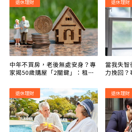
退休理財
退休理財
中年不買房，老後無處安身？專
當我失智
家揭50歲購屋「2關鍵」：租金
力挽回？
變現金，不怕賠光養老金
退休理財
退休理財