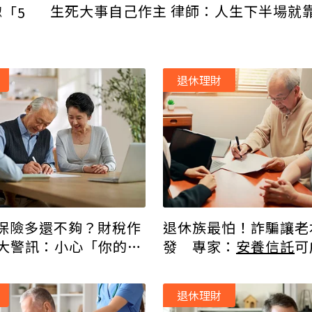
生死大事自己作主 律師：人生下半場就
「5
退休理財
保險多還不夠？財稅作
退休族最怕！詐騙讓老
7 大警訊：小心「你的錢
發 專家：
安養信託
可
錢」
線
退休理財