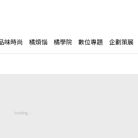
品味時尚
橘煩惱
橘學院
數位專題
企劃策展