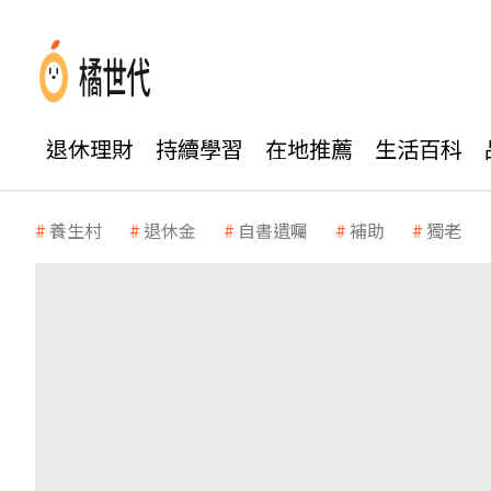
退休理財
持續學習
在地推薦
生活百科
養生村
退休金
自書遺囑
補助
獨老