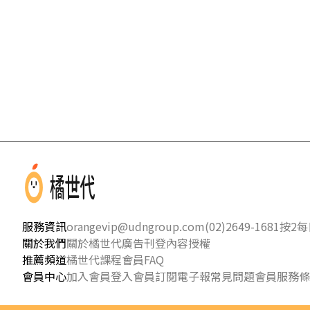
服務資訊
orangevip@udngroup.com
(02)2649-1681按2
每日
關於我們
關於橘世代
廣告刊登
內容授權
推薦頻道
橘世代課程
會員FAQ
會員中心
加入會員
登入會員
訂閱電子報
常見問題
會員服務條