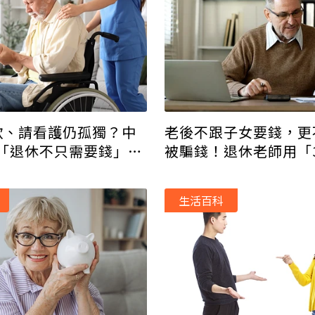
款、請看護仍孤獨？中
老後不跟子女要錢，更
「退休不只需要錢」擁
被騙錢！退休老師用「
自在老
牆」保住尊嚴與財產
生活百科