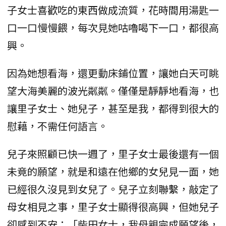
子女士喜歡吃的東西做成流質，花時間用湯匙一
口一口慢慢餵，每次見她咕嚕喝下一口，都很高
興。
因為她想看海，還更動床鋪位置，讓她白天可眺
望大海美麗的波光粼粼。僅僅是靜靜地看海，也
讓里子女士、她兒子，甚至是我，都得到很大的
慰藉，不需任何語言。
兒子來照顧已快一週了，里子女士最後還有一個
未竟的願望，就是和遠在他鄉的女兒見一面，她
已經很久沒見到女兒了。兒子立刻聯繫，敲定了
母女相見之事，里子女士顯得很高興，但她兒子
卻感到不安：「柴田女士，我母親完成願望後，