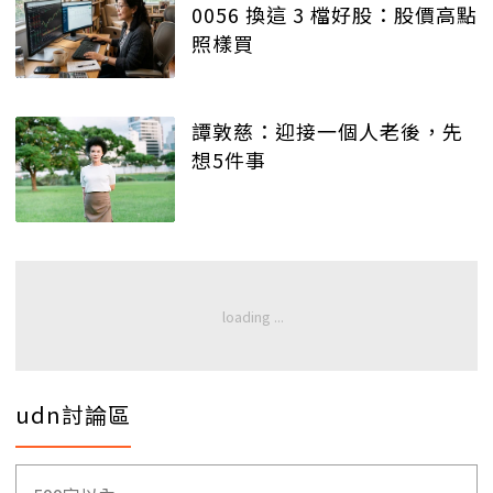
0056 換這 3 檔好股：股價高點
照樣買
譚敦慈：迎接一個人老後，先
想5件事
udn討論區