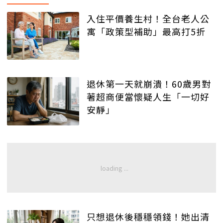
入住平價養生村！全台老人公
寓「政策型補助」最高打5折
退休第一天就崩潰！60歲男對
著超商便當懷疑人生「一切好
安靜」
只想退休後穩穩領錢！她出清