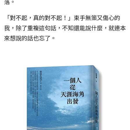
落。
「對不起，真的對不起！」束手無策又傷心的
我，除了重複這句話，不知還能說什麼，就連本
來想說的話也忘了。