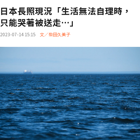
日本長照現況「生活無法自理時，
只能哭著被送走…」
2023-07-14 15:15
文／柴田久美子