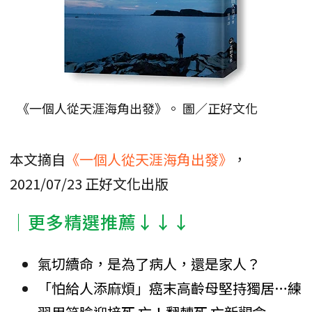
《一個人從天涯海角出發》。 圖／正好文化
本文摘自
《一個人從天涯海角出發》
，
2021/07/23 正好文化出版
│更多精選推薦↓↓↓
氣切續命，是為了病人，還是家人？
「怕給人添麻煩」癌末高齡母堅持獨居…練