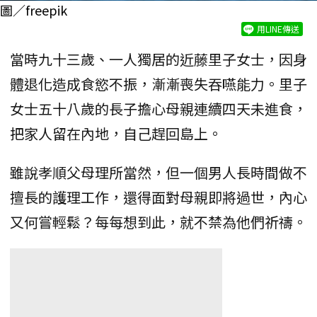
圖／freepik
用LINE傳送
當時九十三歲、一人獨居的近藤里子女士，因身
體退化造成食慾不振，漸漸喪失吞嚥能力。里子
女士五十八歲的長子擔心母親連續四天未進食，
把家人留在內地，自己趕回島上。
雖說孝順父母理所當然，但一個男人長時間做不
擅長的護理工作，還得面對母親即將過世，內心
又何嘗輕鬆？每每想到此，就不禁為他們祈禱。