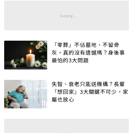
「零葬」不佔墓地、不留骨
灰，真的沒有遺憾嗎？身後事
最怕的3大問題
失智、衰老只能送機構？長輩
「想回家」3大關鍵不可少，家
屬也放心