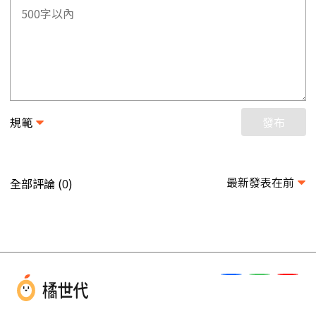
規範
發布
最新發表在前
全部評論 (
)
0