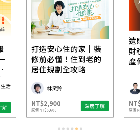
遺
報
打造安心住的家｜裝
財
一
修前必懂！住到老的
產
一
居住規劃全攻略
先
毒生活
林黛羚
NT$2,900
NT$
深度了解
了解
原價
NT$5,600
原價
N