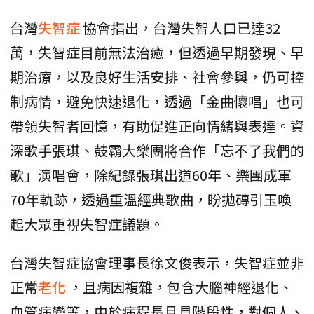
台灣
失智症
協會指出，台灣失智人口已達32
萬，失智症目前無法治癒，但透過早期發現、早
期治療，以及良好生活安排、社會參與，仍可控
制病情，避免快速退化，透過「金曲懷唱」也可
帶領失智者回憶，有助促進正向情緒與表達。資
深歌手張琪、鼓霸大樂團將合作「忘不了我們的
歌」演唱會，除紀錄張琪出道60年、樂團成軍
70年軌跡，透過重溫經典歌曲，盼拋磚引玉喚
起大眾重視失智症議題。
台灣失智症協會理事長徐文俊表示，失智症並非
正常
老化
，且病因複雜，包含大腦神經退化、
血管病變等，由於病程長且具階段性，對個人、