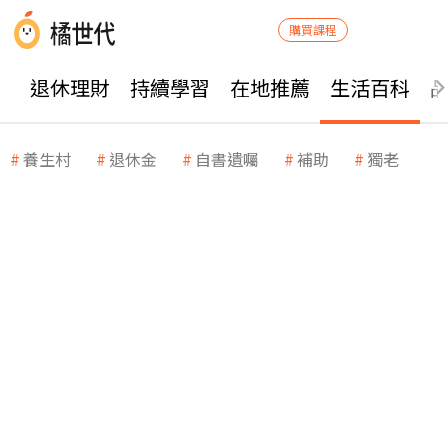
購買課程
退休理財
持續學習
在地推薦
生活百科
養生村
退休金
自書遺囑
補助
獨老