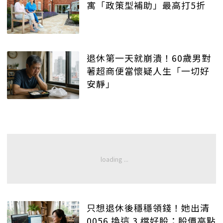
寓「政策型補助」最高打5折
退休第一天就崩潰！60歲男對
著超商便當懷疑人生「一切好
安靜」
只想退休後穩穩領錢！她出清
0056 換這 3 檔好股：股價高點