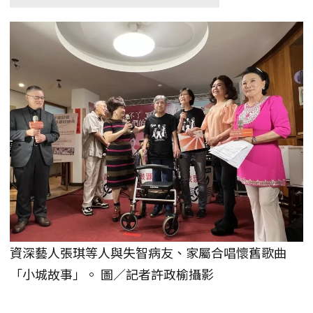
資深藝人張琪等人與失智病友、家屬合唱懷舊歌曲
「小城故事」。 圖／記者許政榆攝影