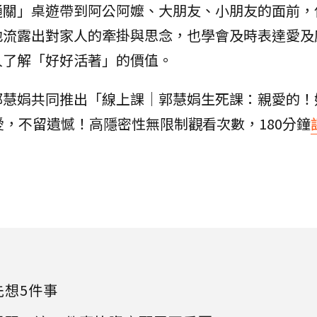
通關」桌遊帶到阿公阿嬤、大朋友、小朋友的面前，
地流露出對家人的牽掛與思念，也學會及時表達愛及
人了解「好好活著」的價值。
郭慧娟共同推出「線上課│郭慧娟生死課：親愛的！
愛，不留遺憾！高隱密性無限制觀看次數，180分鐘
先想5件事