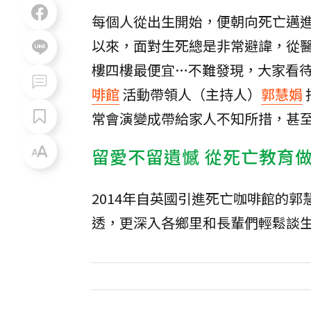
每個人從出生開始，便朝向死亡邁
以來，面對生死總是非常避諱，從
樓四樓最便宜…不難發現，大家看
啡館
活動帶領人（主持人）
郭慧娟
常會演變成帶給家人不知所措，甚
留愛不留遺憾 從死亡教育
2014年自英國引進死亡咖啡館的
透，更深入各鄉里和長輩們輕鬆談