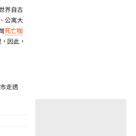
世界自古
、公寓大
灣
死亡咖
理，因此，
縣市走透