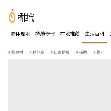
退休理財
持續學習
在地推薦
生活百科
養生村
退休金
自書遺囑
補助
獨老