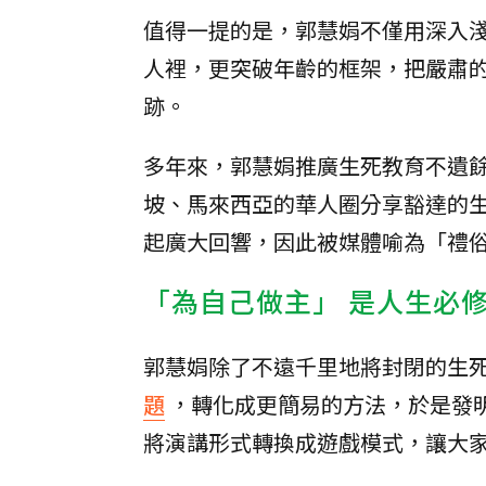
值得一提的是，郭慧娟不僅用深入
人裡，更突破年齡的框架，把嚴肅
跡。
多年來，郭慧娟推廣生死教育不遺
坡、馬來西亞的華人圈分享豁達的生
起廣大回響，因此被媒體喻為「禮
「為自己做主」 是人生必
郭慧娟除了不遠千里地將封閉的生
題
，轉化成更簡易的方法，於是發
將演講形式轉換成遊戲模式，讓大