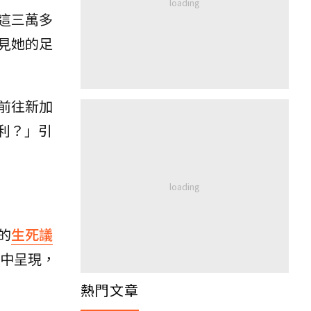
這三萬多
見她的足
前往新加
利？」引
的
生死議
中呈現，
熱門文章