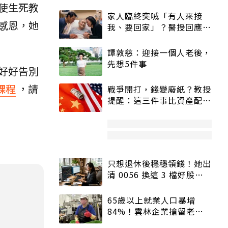
使生死教
家人臨終突喊「有人來接
感恩，她
我、要回家」？醫授回應方
式快學：避免抱憾終生
譚敦慈：迎接一個人老後，
先想5件事
好好告別
課程
，請
戰爭開打，錢變廢紙？教授
提醒：這三件事比資產配置
更重要！
只想退休後穩穩領錢！她出
清 0056 換這 3 檔好股：
股價高點照樣買
65歲以上就業人口暴增
84%！雲林企業搶留老員
工：穩定性高、經驗豐富