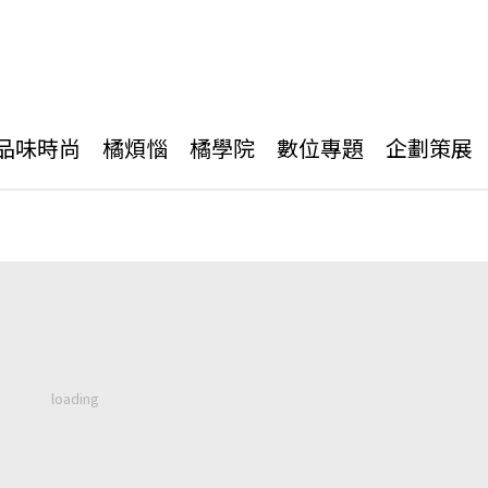
品味時尚
橘煩惱
橘學院
數位專題
企劃策展