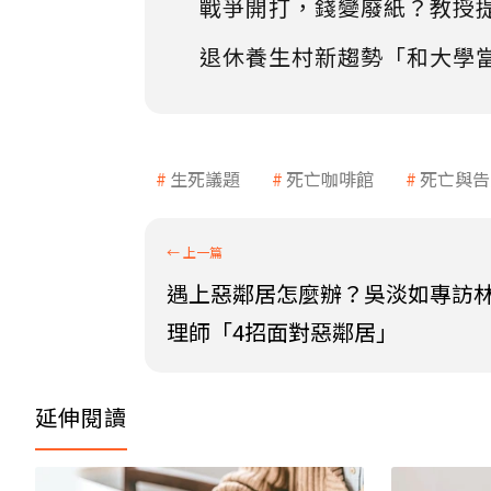
戰爭開打，錢變廢紙？教授
退休養生村新趨勢「和大學
生死議題
死亡咖啡館
死亡與告
遇上惡鄰居怎麼辦？吳淡如專訪
理師「4招面對惡鄰居」
延伸閱讀