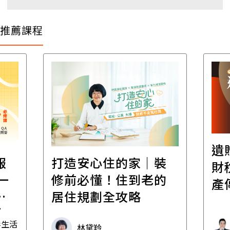
推薦課程
遺
報
打造安心住的家｜裝
財
一
修前必懂！住到老的
產
一
居住規劃全攻略
先
毒生活
林黛羚