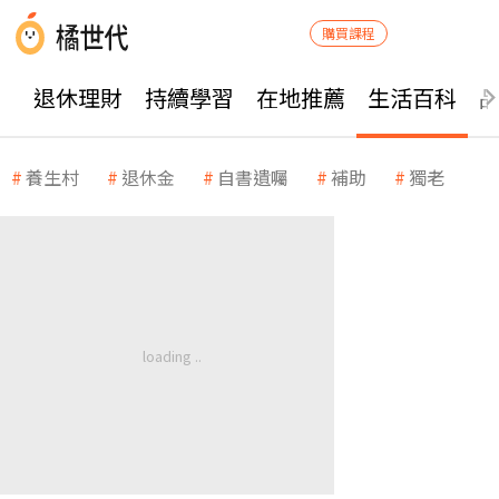
購買課程
退休理財
持續學習
在地推薦
生活百科
養生村
退休金
自書遺囑
補助
獨老