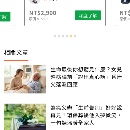
NT$2,900
NT$
深度了解
了解
原價
NT$5,600
原價
N
相關文章
生命最後你想聽見什麼？女兒
趕病榻前「說出真心話」昏迷
父落淚回應
為癌父辦「生前告別」好好說
再見！環保葬後他入夢微笑，
一句話溫暖全家人