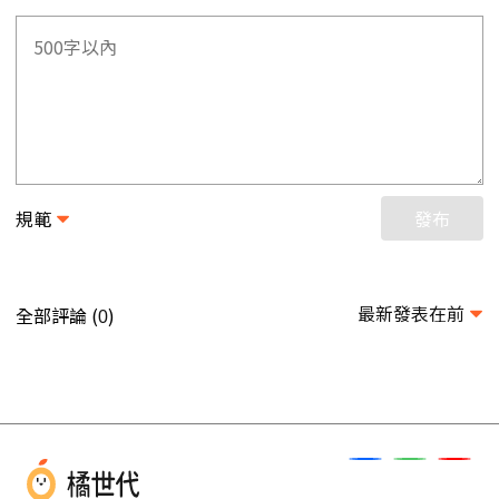
規範
發布
最新發表在前
全部評論 (
)
0