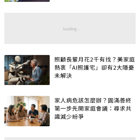
照顧長輩月花2千有找？美家庭
熱衷「AI照護宅」卻有2大隱憂
未解決
家人病危該怎麼辦？圓滿善終
第一步先開家庭會議：尋求共
識減少紛爭