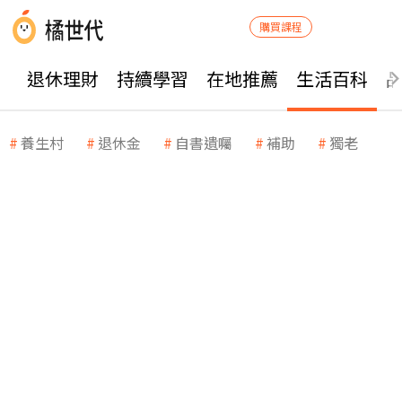
購買課程
退休理財
持續學習
在地推薦
生活百科
養生村
退休金
自書遺囑
補助
獨老