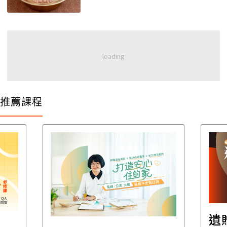
推薦課程
遺贈稅規劃直播課│