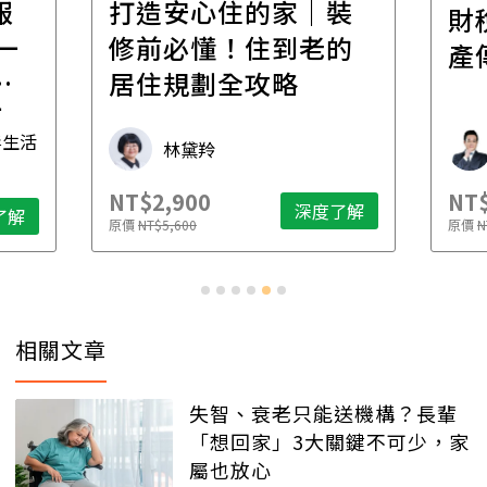
裝
百
財稅專家親授，讓資
的
經
產傳承更有效率
年
財稅專家 朱家棟
NT$2,500
NT$
了解
深度了解
原價
NT$4,888
原價
N
相關文章
失智、衰老只能送機構？長輩
「想回家」3大關鍵不可少，家
屬也放心