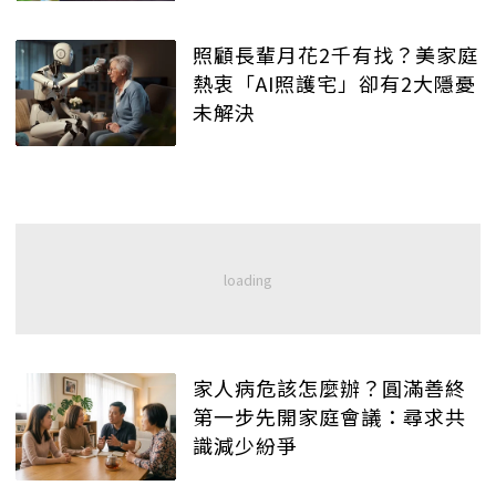
照顧長輩月花2千有找？美家庭
熱衷「AI照護宅」卻有2大隱憂
未解決
家人病危該怎麼辦？圓滿善終
第一步先開家庭會議：尋求共
識減少紛爭