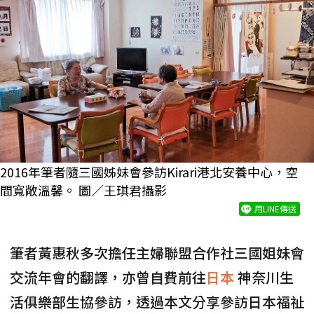
2016年筆者隨三國姊妹會參訪Kirari港北安養中心，空
間寬敞溫馨。 圖／王琪君攝影
用LINE傳送
筆者黃惠秋多次擔任主婦聯盟合作社三國姐妹會
交流年會的翻譯，亦曾自費前往
日本
神奈川生
活俱樂部生協參訪，透過本文分享參訪日本福祉