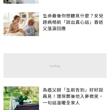
生命最後你想聽見什麼？女兒
趕病榻前「說出真心話」昏迷
父落淚回應
為癌父辦「生前告別」好好說
再見！環保葬後他入夢微笑，
一句話溫暖全家人