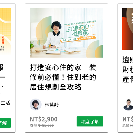
遺
報
打造安心住的家｜裝
財
一
修前必懂！住到老的
產
一
居住規劃全攻略
先
毒生活
林黛羚
NT$2,900
NT$
深度了解
了解
原價
NT$5,600
原價
N