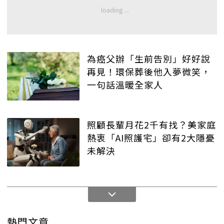
為癌父辦「生前告別」好好說
再見！環保葬後他入夢微笑，
一句話溫暖全家人
照顧長輩月花2千有找？美家庭
熱衷「AI照護宅」卻有2大隱憂
未解決
熱門文章