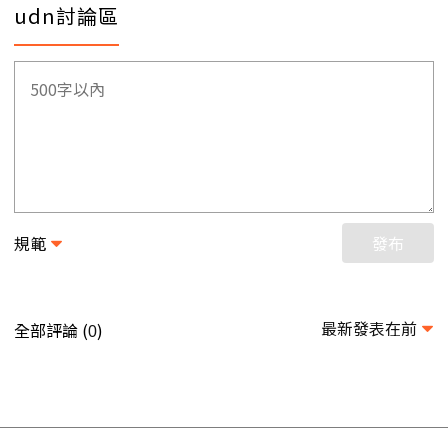
udn討論區
規範
發布
最新發表在前
全部評論 (
)
0