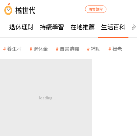
購買課程
退休理財
持續學習
在地推薦
生活百科
養生村
退休金
自書遺囑
補助
獨老