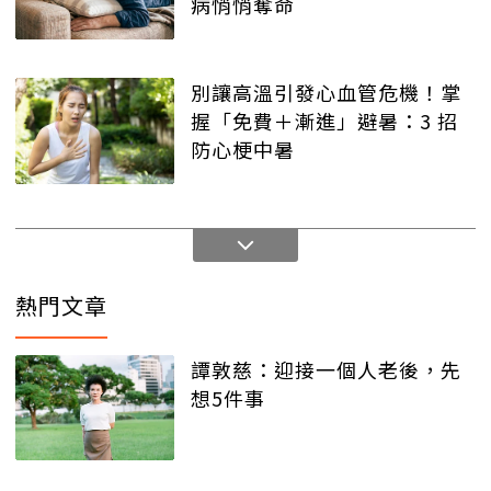
病悄悄奪命
別讓高溫引發心血管危機！掌
握「免費＋漸進」避暑：3 招
防心梗中暑
熱門文章
譚敦慈：迎接一個人老後，先
想5件事