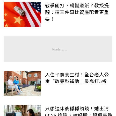
戰爭開打，錢變廢紙？教授提
醒：這三件事比資產配置更重
要！
入住平價養生村！全台老人公
寓「政策型補助」最高打5折
只想退休後穩穩領錢！她出清
0056 換這 3 檔好股：股價高點