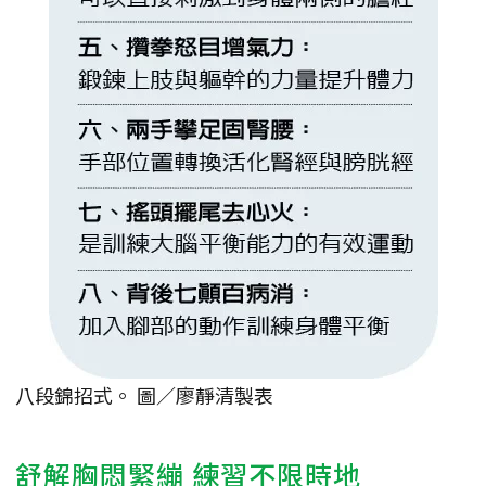
八段錦招式。 圖／廖靜清製表
舒解胸悶緊繃 練習不限時地