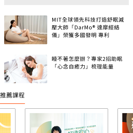
MIT全球領先科技打造舒眠減
壓大師「DarMo® 達摩經絡
儀」榮獲多國發明 專利
睡不著怎麼辦？專家2招助眠
「心念自癒力」梳理能量
推薦課程