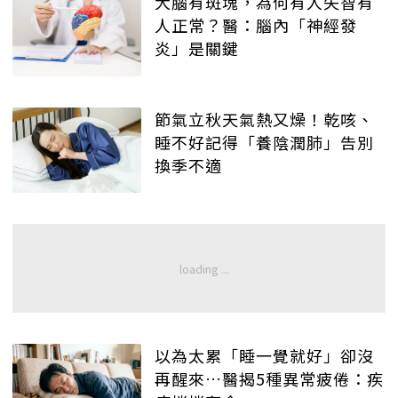
大腦有斑塊，為何有人失智有
人正常？醫：腦內「神經發
炎」是關鍵
節氣立秋天氣熱又燥！乾咳、
睡不好記得「養陰潤肺」告別
換季不適
以為太累「睡一覺就好」卻沒
再醒來…醫揭5種異常疲倦：疾