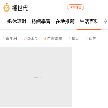
購買課程
退休理財
持續學習
在地推薦
生活百科
養生村
退休金
自書遺囑
補助
獨老