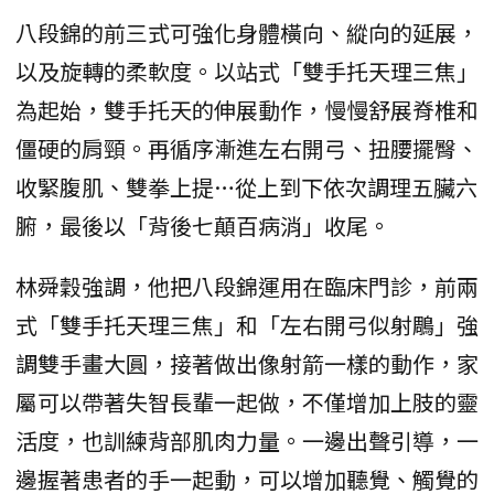
八段錦的前三式可強化身體橫向、縱向的延展，
以及旋轉的柔軟度。以站式「雙手托天理三焦」
為起始，雙手托天的伸展動作，慢慢舒展脊椎和
僵硬的肩頸。再循序漸進左右開弓、扭腰擺臀、
收緊腹肌、雙拳上提…從上到下依次調理五臟六
腑，最後以「背後七顛百病消」收尾。
林舜穀強調，他把八段錦運用在臨床門診，前兩
式「雙手托天理三焦」和「左右開弓似射鵰」強
調雙手畫大圓，接著做出像射箭一樣的動作，家
屬可以帶著失智長輩一起做，不僅增加上肢的靈
活度，也訓練背部肌肉力量。一邊出聲引導，一
邊握著患者的手一起動，可以增加聽覺、觸覺的