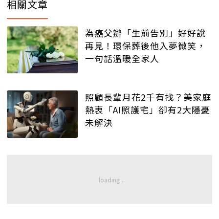
相關文章
為癌父辦「生前告別」好好說
再見！環保葬後他入夢微笑，
一句話溫暖全家人
照顧長輩月花2千有找？美家庭
熱衷「AI照護宅」卻有2大隱憂
未解決