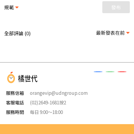
規範
發布
最新發表在前
全部評論 (
)
0
服務信箱
orangevip@udngroup.com
客服電話
(02)2649-1681按2
服務時間
每日 9:00～18:00