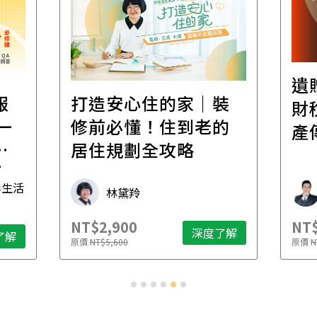
遺
報
打造安心住的家｜裝
財
一
修前必懂！住到老的
產
一
居住規劃全攻略
先
毒生活
林黛羚
NT$2,900
NT$
深度了解
了解
原價
NT$5,600
原價
N