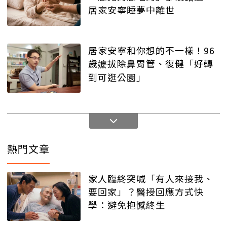
居家安寧睡夢中離世
居家安寧和你想的不一樣！96
歲嬷拔除鼻胃管、復健「好轉
到可逛公園」
熱門文章
家人臨終突喊「有人來接我、
要回家」？醫授回應方式快
學：避免抱憾終生