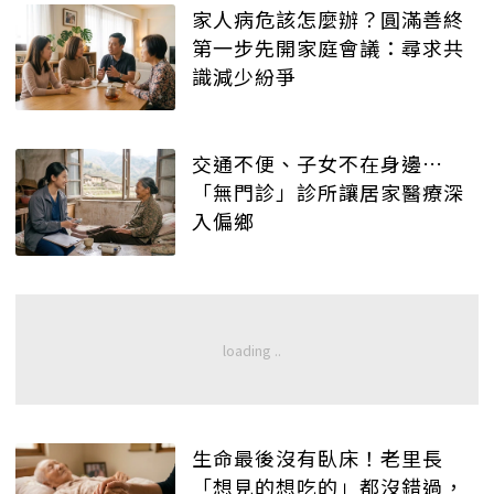
家人病危該怎麼辦？圓滿善終
第一步先開家庭會議：尋求共
識減少紛爭
交通不便、子女不在身邊…
「無門診」診所讓居家醫療深
入偏鄉
生命最後沒有臥床！老里長
「想見的想吃的」都沒錯過，