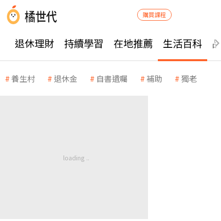
購買課程
退休理財
持續學習
在地推薦
生活百科
養生村
退休金
自書遺囑
補助
獨老