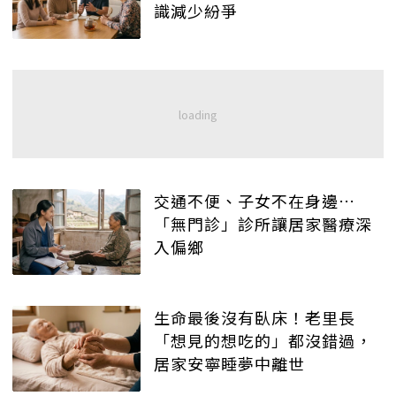
識減少紛爭
交通不便、子女不在身邊…
「無門診」診所讓居家醫療深
入偏鄉
生命最後沒有臥床！老里長
「想見的想吃的」都沒錯過，
居家安寧睡夢中離世