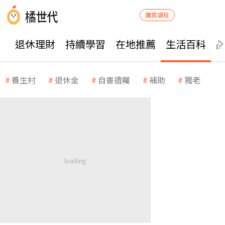
購買課程
退休理財
持續學習
在地推薦
生活百科
養生村
退休金
自書遺囑
補助
獨老