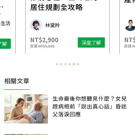
一
居住規劃全攻略
先
毒生活
林黛羚
NT$2,900
NT$
深度了解
了解
原價
NT$5,600
原價
N
相關文章
生命最後你想聽見什麼？女兒
趕病榻前「說出真心話」昏迷
父落淚回應