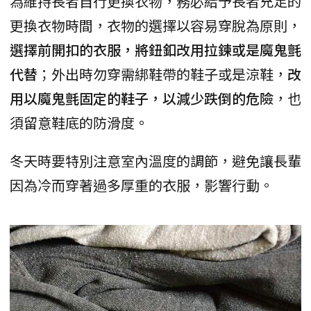
為維持長者自行更換衣物，務必給予長者充足的
更換衣物時間，衣物的選擇以容易穿脫為原則，
選擇前開扣的衣服，將鈕釦改用拉鍊或是魔鬼氈
代替
；外出時勿穿需綁鞋帶的鞋子或是涼鞋，
改
用以魔鬼氈固定的鞋子，以減少跌倒的危險
，也
須留意鞋底的防滑度。
冬天時要特別注意室內溫度的調節，避免讓長輩
因為冷而穿著過多厚重的衣服，影響行動。