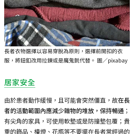
長者衣物選擇以容易穿脫為原則，選擇前開扣的衣
服，將鈕釦改用拉鍊或是魔鬼氈代替。 圖／pixabay
居家安全
由於患者動作緩慢，且可能會突然僵直，故
在長
者的活動範圍內應減少雜物的堆放，保持暢通
；
有尖角的家具，可使用軟墊或是防撞墊包覆；貴
重的飾品、檯燈、花瓶等不要擺在長者常經過的