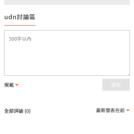
udn討論區
規範
發布
最新發表在前
全部評論 (
)
0