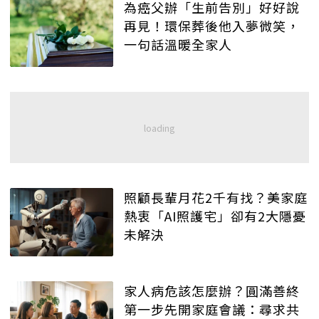
為癌父辦「生前告別」好好說
再見！環保葬後他入夢微笑，
一句話溫暖全家人
照顧長輩月花2千有找？美家庭
熱衷「AI照護宅」卻有2大隱憂
未解決
家人病危該怎麼辦？圓滿善終
第一步先開家庭會議：尋求共