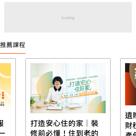
推薦課程
遺
報
打造安心住的家｜裝
財
一
修前必懂！住到老的
產