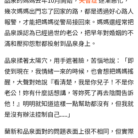
品泉的媽媽去年10月開始，
失智症
逐漸惡化，
幾次媽媽出門忘了回家的路，都是透過好心路人
報警，才能把媽媽從警局接回來。媽媽還經常把
品泉誤認為已經過世的老公，把早年對婚姻的不
滿和壓抑怨懟都投射到品泉身上。
品泉揉著太陽穴，用手遮著臉，苦惱地說：「即
使到現在，我情緒一來的時候，也會想把媽媽搖
醒，大聲對她說『看清楚，我是你兒子！不是你
老公！妳有什麼話想講，等妳死了再去陰間告訴
他！』明明就知道這樣一點幫助都沒有，但我就
是沒有辦法控制自己.....」
蘭新和品泉面對的問題表面上很不相同，但實際