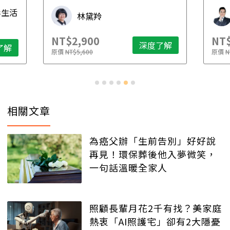
財稅專家 朱家棟
NT$2,500
深度了解
深度了解
原價
NT$4,888
相關文章
為癌父辦「生前告別」好好說
再見！環保葬後他入夢微笑，
一句話溫暖全家人
照顧長輩月花2千有找？美家庭
熱衷「AI照護宅」卻有2大隱憂