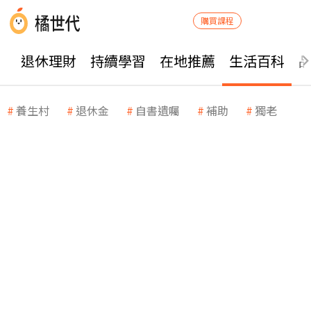
購買課程
退休理財
持續學習
在地推薦
生活百科
養生村
退休金
自書遺囑
補助
獨老