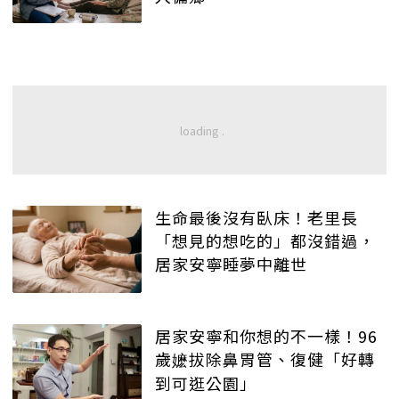
生命最後沒有臥床！老里長
「想見的想吃的」都沒錯過，
居家安寧睡夢中離世
居家安寧和你想的不一樣！96
歲嬷拔除鼻胃管、復健「好轉
到可逛公園」