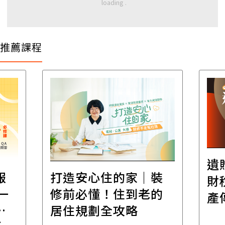
推薦課程
遺贈稅規劃直播課│
｜裝
財稅專家親授，讓資
老的
產傳承更有效率