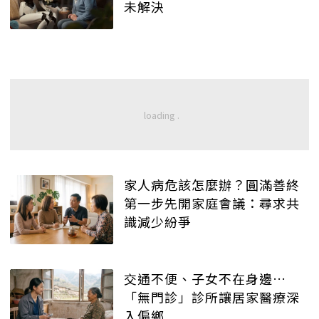
未解決
家人病危該怎麼辦？圓滿善終
第一步先開家庭會議：尋求共
識減少紛爭
交通不便、子女不在身邊…
「無門診」診所讓居家醫療深
入偏鄉