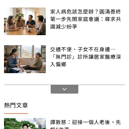
家人病危該怎麼辦？圓滿善終
第一步先開家庭會議：尋求共
識減少紛爭
交通不便、子女不在身邊…
「無門診」診所讓居家醫療深
入偏鄉
熱門文章
譚敦慈：迎接一個人老後，先