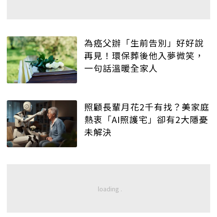
為癌父辦「生前告別」好好說
再見！環保葬後他入夢微笑，
一句話溫暖全家人
照顧長輩月花2千有找？美家庭
熱衷「AI照護宅」卻有2大隱憂
未解決