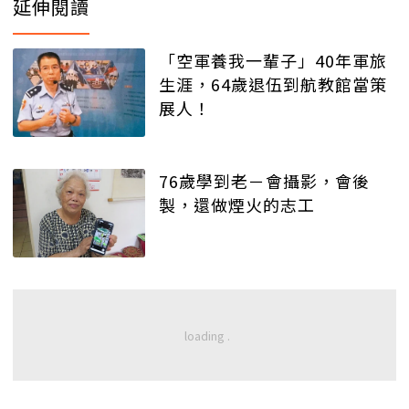
延伸閱讀
「空軍養我一輩子」40年軍旅
生涯，64歲退伍到航教館當策
展人！
76歲學到老－會攝影，會後
製，還做煙火的志工