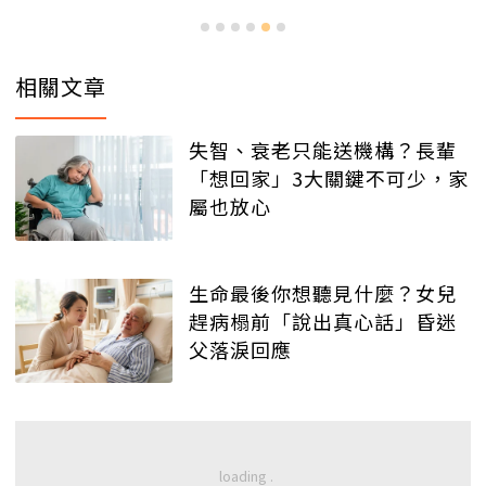
相關文章
失智、衰老只能送機構？長輩
「想回家」3大關鍵不可少，家
屬也放心
生命最後你想聽見什麼？女兒
趕病榻前「說出真心話」昏迷
父落淚回應