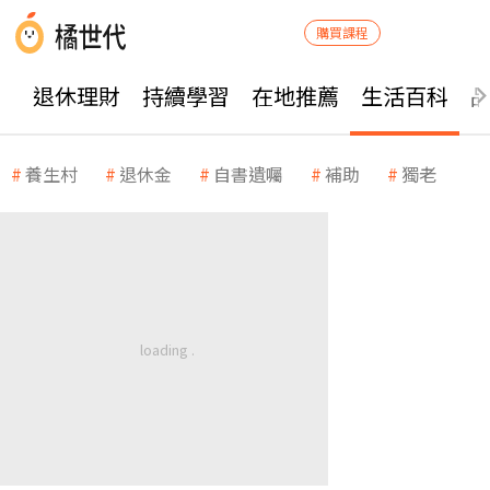
購買課程
退休理財
持續學習
在地推薦
生活百科
養生村
退休金
自書遺囑
補助
獨老