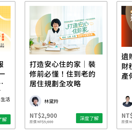
遺
報
打造安心住的家｜裝
財
一
修前必懂！住到老的
產
一
居住規劃全攻略
先
毒生活
林黛羚
NT$2,900
NT$
深度了解
了解
原價
NT$5,600
原價
N