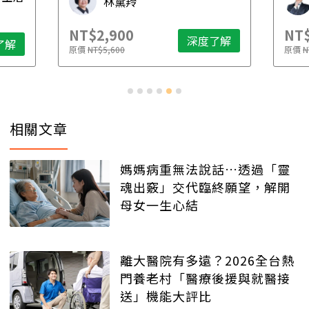
林黛羚
NT$2,900
NT$
深度了解
了解
原價
NT$5,600
原價
N
相關文章
媽媽病重無法說話…透過「靈
魂出竅」交代臨終願望，解開
母女一生心結
離大醫院有多遠？2026全台熱
門養老村「醫療後援與就醫接
送」機能大評比