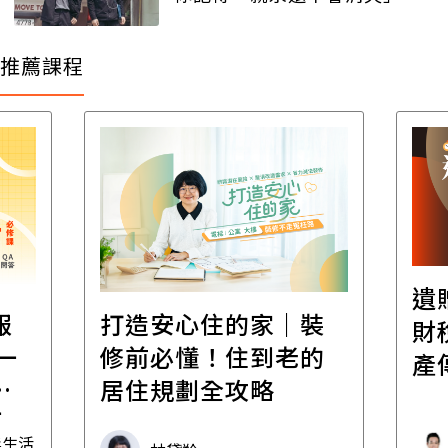
推薦課程
遺
報
打造安心住的家｜裝
財
一
修前必懂！住到老的
產
一
居住規劃全攻略
先
毒生活