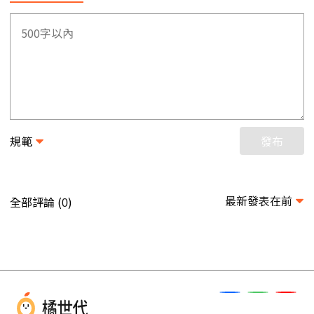
規範
發布
最新發表在前
全部評論 (
)
0