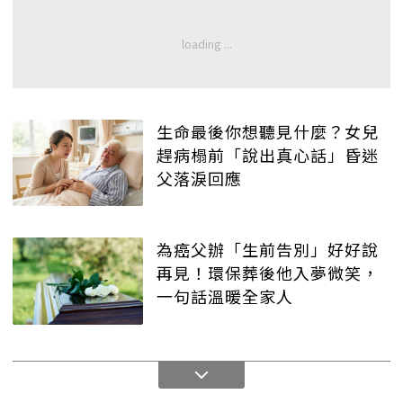
生命最後你想聽見什麼？女兒
趕病榻前「說出真心話」昏迷
父落淚回應
為癌父辦「生前告別」好好說
再見！環保葬後他入夢微笑，
一句話溫暖全家人