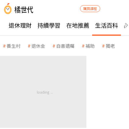
購買課程
退休理財
持續學習
在地推薦
生活百科
養生村
退休金
自書遺囑
補助
獨老