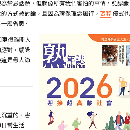
視為禁忌話題，但就像所有我們害怕的事情，愈認識
放的方式被討論，且因為環保理念風行，
喪葬
儀式也
另一層省思。
因車禍離開人
何應對，感覺
裝這是愚人節
是沉重的、害
的日常生活