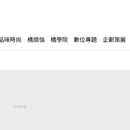
品味時尚
橘煩惱
橘學院
數位專題
企劃策展