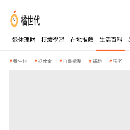
退休理財
持續學習
在地推薦
生活百科
養生村
退休金
自書遺囑
補助
獨老