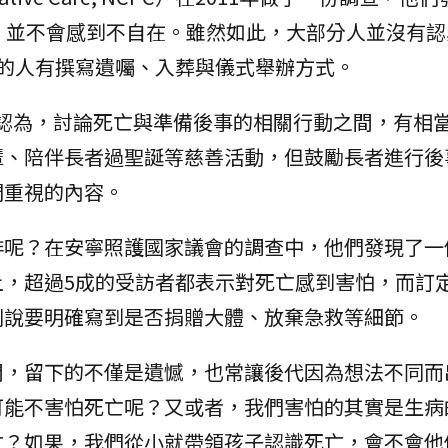
，並不會感到不自在。雖然如此，大部分人並沒有認
的人有撰寫遺囑、入葬與儀式舉辦方式。
慈善機構認為，討論死亡與準備後事的相關行動之間，有相
輩、陪伴長者過聖誕等慈善活動，但鼓勵長者進行後
們重視的內容。
排呢？在安寧照護國家議會的調查中，他們發現了一
上，超過5成的受訪者都表示對死亡感到害怕，而訂
別說要明確寫到是否捐贈大體、放棄急救等細節。
開，留下的不僅是遺憾，也常讓後代因為想法不同而
可能不害怕死亡呢？又或者，我們害怕的其實是生病
亡？如果，我們從小就帶領孩子認識死亡，會不會他