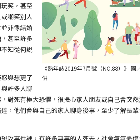
開玩笑，甚至
人或嘲笑別人
亡並非像結婚
題，甚至許多
卻不知從何說
《熟年誌2019年7月號（NO.88）》 
疑惑與想更了
供
，與許多人聊
樣，對死有極大恐懼，很擔心家人朋友或自己會突然
豁達，他們會與自己的家人聊身後事，至少了解長輩
的恐攻事件裡，有許多無辜的人死去，社會氣氛憂傷