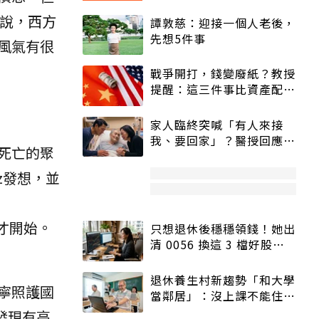
來說，西方
譚敦慈：迎接一個人老後，
先想5件事
風氣有很
戰爭開打，錢變廢紙？教授
提醒：這三件事比資產配置
更重要！
家人臨終突喊「有人來接
我、要回家」？醫授回應方
死亡的聚
式快學：避免抱憾終生
z發想，並
後才開始。
只想退休後穩穩領錢！她出
清 0056 換這 3 檔好股：
股價高點照樣買
退休養生村新趨勢「和大學
寧照護國
當鄰居」：沒上課不能住、
宿舍變養老房
他們發現有高