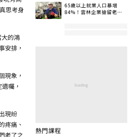
65歲以上就業人口暴增
真思考身
84%！雲林企業搶留老員
工：穩定性高、經驗豐富
當大的鴻
事安排，
個現象，
定遺囑，
出現紛
的疼痛、
熱門課程
們老了之