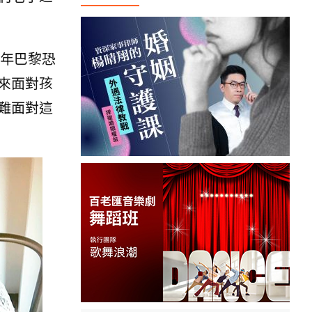
4年巴黎恐
來面對孩
難面對這