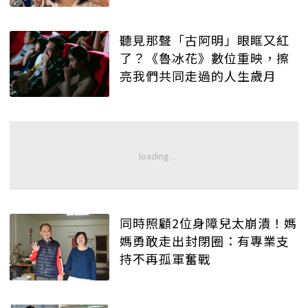
聽見那聲「古阿明」眼眶又紅
了？《魯冰花》數位重映，擦
亮我們共同走過的人生歲月
同時照顧2位身障兒太崩潰！媽
媽勇敢走出封閉圈：有專業支
持不再孤軍奮戰