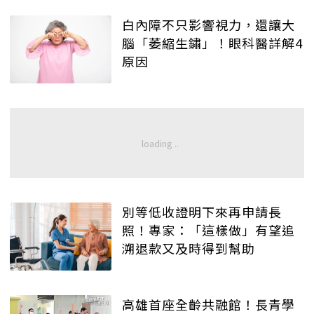
白內障不只影響視力，還讓大
腦「萎縮生鏽」！眼科醫詳解4
原因
別等低收證明下來再申請長
照！專家：「這樣做」有望追
溯退款又及時得到幫助
高雄首座全齡共融館！長青學