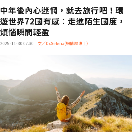
中年後內心迷惘，就去旅行吧！環
遊世界72國有感：走進陌生國度，
煩惱瞬間輕盈
2025-11-30 07:30
文／Dr.Selena(楊倩琳博士）