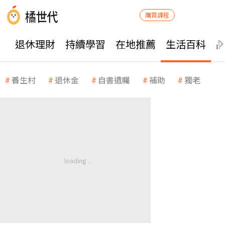
購買課程
退休理財
持續學習
在地推薦
生活百科
養生村
退休金
自書遺囑
補助
獨老