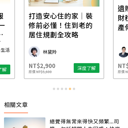
遺
報
打造安心住的家｜裝
財
一
修前必懂！住到老的
產
一
居住規劃全攻略
先
毒生活
林黛羚
NT$2,900
NT$
深度了解
了解
原價
NT$5,600
原價
N
相關文章
總覺得無常來得快又頻繁...司