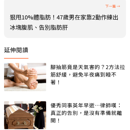
狠甩10%體脂肪！47歲男在家靠2動作練出
冰塊腹肌、告別脂肪肝
延伸閱讀
腳抽筋竟是天氣害的？2方法拉
筋舒緩，避免半夜痛到睡不
著！
優秀同事英年早逝…律師嘆：
真正的告別，是沒有準備就離
開！