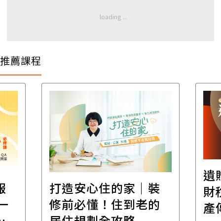
推薦課程
遺
報
打造安心住的家｜裝
財
一
修前必懂！住到老的
產
一
居住規劃全攻略