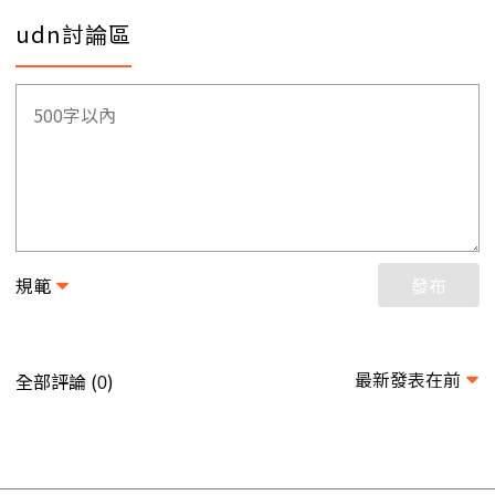
udn討論區
規範
發布
最新發表在前
全部評論 (
)
0