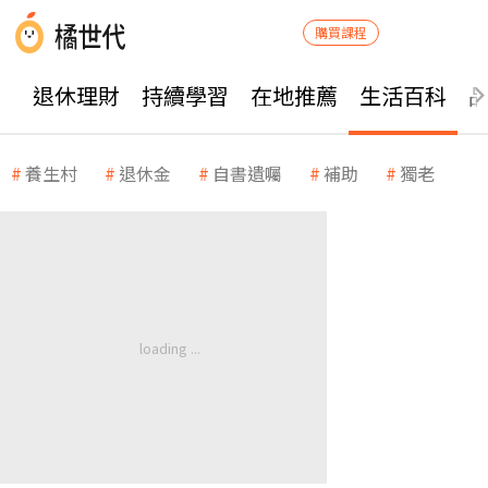
購買課程
退休理財
持續學習
在地推薦
生活百科
養生村
退休金
自書遺囑
補助
獨老