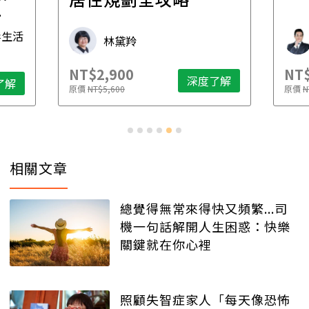
先
毒生活
林黛羚
NT$2,900
NT$
深度了解
了解
原價
NT$5,600
原價
N
相關文章
總覺得無常來得快又頻繁...司
機一句話解開人生困惑：快樂
關鍵就在你心裡
照顧失智症家人「每天像恐怖