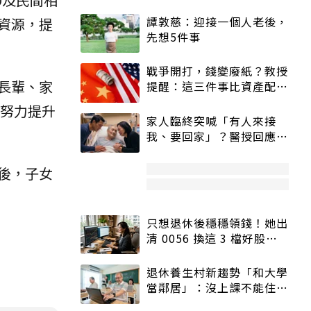
譚敦慈：迎接一個人老後，
資源，提
先想5件事
戰爭開打，錢變廢紙？教授
長輩、家
提醒：這三件事比資產配置
更重要！
努力提升
家人臨終突喊「有人來接
我、要回家」？醫授回應方
式快學：避免抱憾終生
後，子女
只想退休後穩穩領錢！她出
清 0056 換這 3 檔好股：
股價高點照樣買
退休養生村新趨勢「和大學
當鄰居」：沒上課不能住、
宿舍變養老房