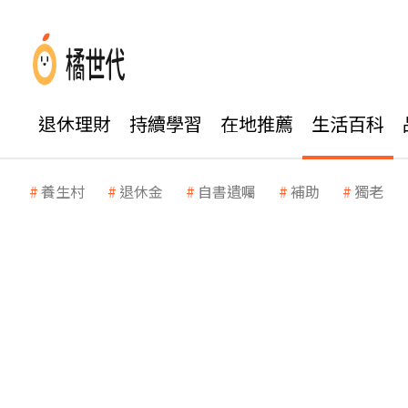
退休理財
持續學習
在地推薦
生活百科
養生村
退休金
自書遺囑
補助
獨老