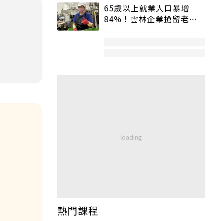
65歲以上就業人口暴增
84%！雲林企業搶留老員
工：穩定性高、經驗豐富
熱門課程