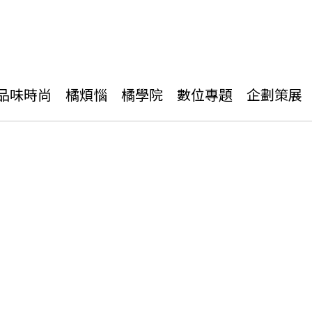
品味時尚
橘煩惱
橘學院
數位專題
企劃策展